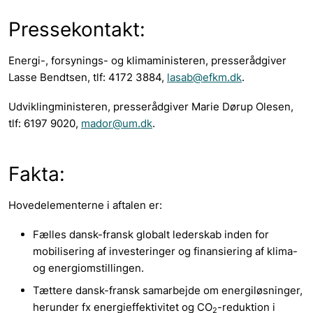
Pressekontakt:
Energi-, forsynings- og klimaministeren, presserådgiver
Lasse Bendtsen, tlf: 4172 3884,
lasab@efkm.dk
.
Udviklingministeren, presserådgiver Marie Dørup Olesen,
tlf: 6197 9020,
mador@um.dk
.
Fakta:
Hovedelementerne i aftalen er:
Fælles dansk-fransk globalt lederskab inden for
mobilisering af investeringer og finansiering af klima-
og energiomstillingen.
Tættere dansk-fransk samarbejde om energiløsninger,
herunder fx energieffektivitet og CO
-reduktion i
2