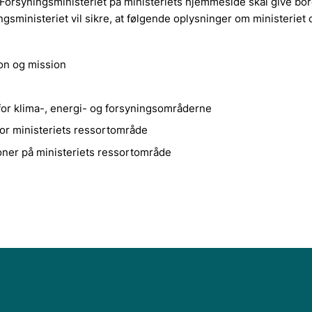
g Forsyningsministeriet på ministeriets hjemmeside skal give bo
gsministeriet vil sikre, at følgende oplysninger om ministeriet 
ion og mission
for klima-, energi- og forsyningsområderne
for ministeriets ressortområde
ioner på ministeriets ressortområde