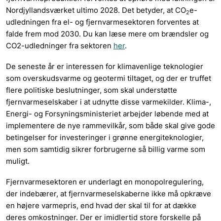
Nordjyllandsværket ultimo 2028. Det betyder, at CO
e-
2
udledningen fra el- og fjernvarmesektoren forventes at
falde frem mod 2030. Du kan læse mere om brændsler og
CO2-udledninger fra sektoren
her
.
De seneste år er interessen for klimavenlige teknologier
som overskudsvarme og geotermi tiltaget, og der er truffet
flere politiske beslutninger, som skal understøtte
fjernvarmeselskaber i at udnytte disse varmekilder. Klima-,
Energi- og Forsyningsministeriet arbejder løbende med at
implementere de nye rammevilkår, som både skal give gode
betingelser for investeringer i grønne energiteknologier,
men som samtidig sikrer forbrugerne så billig varme som
muligt.
Fjernvarmesektoren er underlagt en monopolregulering,
der indebærer, at fjernvarmeselskaberne ikke må opkræve
en højere varmepris, end hvad der skal til for at dække
deres omkostninger. Der er imidlertid store forskelle på