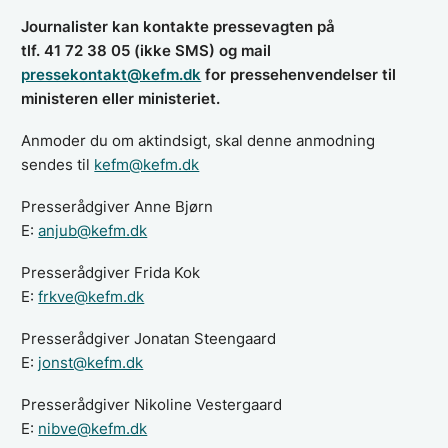
Journalister kan kontakte pressevagten på
tlf. 41 72 38 05 (ikke SMS) og mail
pressekontakt@kefm.dk
for pressehenvendelser til
ministeren eller ministeriet.
Anmoder du om aktindsigt, skal denne anmodning
sendes til
kefm@kefm.dk
Presserådgiver
Anne Bjørn
E:
anjub@kefm.dk
Presserådgiver Frida Kok
E:
frkve@kefm.dk
Presserådgiver Jonatan Steengaard
E:
jonst@kefm.dk
Presserådgiver Nikoline Vestergaard
E:
nibve@kefm.dk