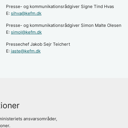
Presse- og kommunikationsrådgiver Signe Tind Hvas
E:
sihva@kefm.dk
Presse- og kommunikationsrådgiver Simon Malte Olesen
E:
simol@kefm.dk
Pressechef Jakob Sejr Teichert
E:
jaste@kefm.dk
tioner
 ministeriets ansvarsområder,
ioner.