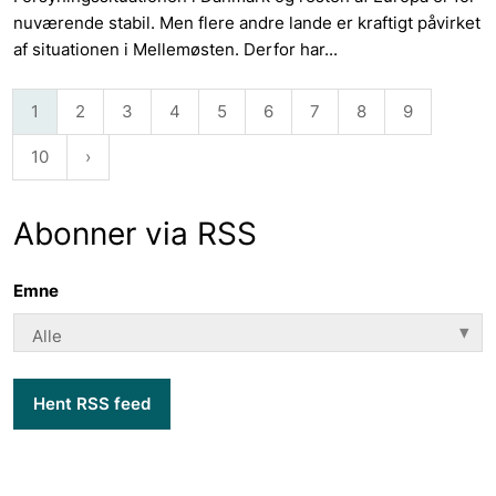
nuværende stabil. Men flere andre lande er kraftigt påvirket
af situationen i Mellemøsten. Derfor har...
1
2
3
4
5
6
7
8
9
10
Abonner via RSS
Emne
Hent RSS feed