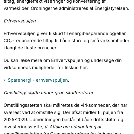
tiltag, energieffektiviseringer og konvertering af
varmekilder. Ordningerne administreres af Energistyrelsen.
Erhvervspuljen
Erhvervspuljen giver tilskud til energibesparende og/eller
CO
-reducerende tiltag til både store og små virksomheder
2
i langt de fleste brancher.
Du kan læse mere om Erhvervspuljen og undersøge din
virksomheds muligheder for tilskud her:
Sparenergi - erhvervspuljen
.
Omstillingsstøtte under grøn skattereform
Omstillingsstøtten skal målrettes de virksomheder, der har
sværest ved at omstille sig. Der afsat midler til puljen fra
2025-2029. Udmøntningen består af både driftsstøtte og
investeringsstøtte,
jf. Aftale om udmøntning af
omstillingsstøtten fra Grøn skattereform for industri mv.