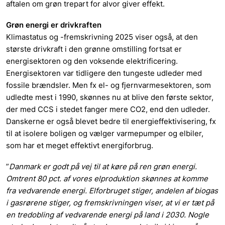
aftalen om grøn trepart for alvor giver effekt.
Grøn energi er drivkraften
Klimastatus og -fremskrivning 2025 viser også, at den
største drivkraft i den grønne omstilling fortsat er
energisektoren og den voksende elektrificering.
Energisektoren var tidligere den tungeste udleder med
fossile brændsler. Men fx el- og fjernvarmesektoren, som
udledte mest i 1990, skønnes nu at blive den første sektor,
der med CCS i stedet fanger mere CO2, end den udleder.
Danskerne er også blevet bedre til energieffektivisering, fx
til at isolere boligen og vælger varmepumper og elbiler,
som har et meget effektivt energiforbrug.
”
Danmark er godt på vej til at køre på ren grøn energi.
Omtrent 80 pct. af vores elproduktion skønnes at komme
fra vedvarende energi. Elforbruget stiger, andelen af biogas
i gasrørene stiger, og fremskrivningen viser, at vi er tæt på
en tredobling af vedvarende energi på land i 2030. Nogle