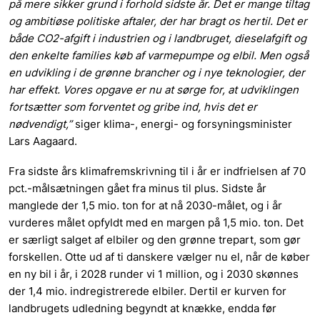
på mere sikker grund i forhold sidste år. Det er mange tiltag
og ambitiøse politiske aftaler, der har bragt os hertil. Det er
både CO2-afgift i industrien og i landbruget, dieselafgift og
den enkelte families køb af varmepumpe og elbil. Men også
en udvikling i de grønne brancher og i nye teknologier, der
har effekt. Vores opgave er nu at sørge for, at udviklingen
fortsætter som forventet og gribe ind, hvis det er
nødvendigt,”
siger klima-, energi- og forsyningsminister
Lars Aagaard.
Fra sidste års klimafremskrivning til i år er indfrielsen af 70
pct.-målsætningen gået fra minus til plus. Sidste år
manglede der 1,5 mio. ton for at nå 2030-målet, og i år
vurderes målet opfyldt med en margen på 1,5 mio. ton. Det
er særligt salget af elbiler og den grønne trepart, som gør
forskellen. Otte ud af ti danskere vælger nu el, når de køber
en ny bil i år, i 2028 runder vi 1 million, og i 2030 skønnes
der 1,4 mio. indregistrerede elbiler. Dertil er kurven for
landbrugets udledning begyndt at knække, endda før