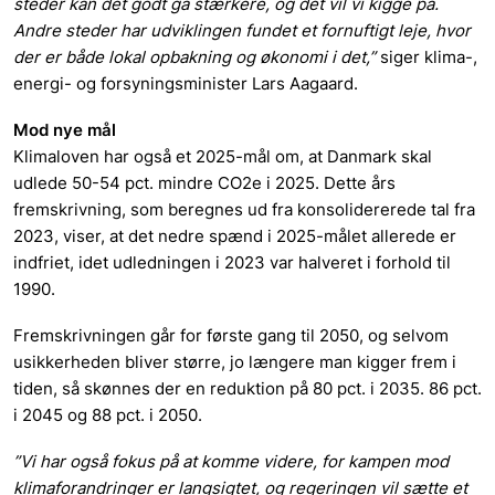
steder kan det godt gå stærkere, og det vil vi kigge på.
Andre steder har udviklingen fundet et fornuftigt leje, hvor
der er både lokal opbakning og økonomi i det,”
siger klima-,
energi- og forsyningsminister Lars Aagaard.
Mod nye mål
Klimaloven har også et 2025-mål om, at Danmark skal
udlede 50-54 pct. mindre CO2e i 2025. Dette års
fremskrivning, som beregnes ud fra konsolidererede tal fra
2023, viser, at det nedre spænd i 2025-målet allerede er
indfriet, idet udledningen i 2023 var halveret i forhold til
1990.
Fremskrivningen går for første gang til 2050, og selvom
usikkerheden bliver større, jo længere man kigger frem i
tiden, så skønnes der en reduktion på 80 pct. i 2035. 86 pct.
i 2045 og 88 pct. i 2050.
”Vi har også fokus på at komme videre, for kampen mod
klimaforandringer er langsigtet, og regeringen vil sætte et