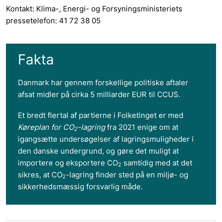
Kontakt: Klima-, Energi- og Forsyningsministeriets
pressetelefon: 41 72 38 05
Fakta
Danmark har gennem forskellige politiske aftaler
afsat midler på cirka 5 milliarder EUR til CCUS.
Et bredt flertal af partierne i Folketinget er med
Køreplan for CO
-lagring
fra 2021 enige om at
2
igangsætte undersøgelser af lagringsmuligheder i
den danske undergrund, og gøre det muligt at
importere og eksportere CO
samtidig med at det
2
sikres, at CO
-lagring finder sted på en miljø- og
2
sikkerhedsmæssig forsvarlig måde.