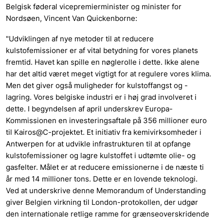
Belgisk føderal vicepremierminister og minister for
Nordsøen, Vincent Van Quickenborne:
"Udviklingen af nye metoder til at reducere
kulstofemissioner er af vital betydning for vores planets
fremtid. Havet kan spille en nøglerolle i dette. Ikke alene
har det altid været meget vigtigt for at regulere vores klima.
Men det giver også muligheder for kulstoffangst og -
lagring. Vores belgiske industri er i høj grad involveret i
dette. I begyndelsen af april underskrev Europa-
Kommissionen en investeringsaftale på 356 millioner euro
til Kairos@C-projektet. Et initiativ fra kemivirksomheder i
Antwerpen for at udvikle infrastrukturen til at opfange
kulstofemissioner og lagre kulstoffet i udtømte olie- og
gasfelter. Målet er at reducere emissionerne i de næste ti
år med 14 millioner tons. Dette er en lovende teknologi.
Ved at underskrive denne Memorandum of Understanding
giver Belgien virkning til London-protokollen, der udgør
den internationale retlige ramme for grænseoverskridende