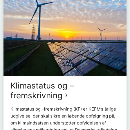
Klimastatus og –
fremskrivning
Klimastatus og -fremskrivning (KF) er KEFM’s årlige
udgivelse, der skal sikre en løbende opfølgning på,
om klimaindsatsen understøtter opfyldelsen af
klimalovens målsætning om, at Danmarks udledning