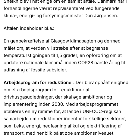
Sheikh blev i nat enige om en samlet aftale. Danmark har i
forhandlingerne været repræsenteret ved fungerende
klima-, energi- og forsyningsminister Dan Jørgensen.
Aftalen indeholder bl.a.:
En genbekræftelse af Glasgow klimapagten og dermed
målet om, at verden vil stræbe efter at begrænse
temperaturstigningen til 1,5 grader, en opfordring om at
opdatere nationale klimamål inden COP28 næste år og til
udfasning af fossile subsidier.
Arbejdsprogram for reduktioner:
Der blev opnået enighed
om et arbejdsprogram for reduktioner af
drivhusgasudledninger, der skal øge ambitioner og
implementering inden 2030. Med arbejdsprogrammet
etableres en ny ramme for, at lande i UNFCCC-regi kan
samarbejde om reduktioner indenfor forskellige sektorer,
som f.eks. energi, nedfasning af kul og elektrificering af
transport, med henblik på at øge ambitionsniveauet.