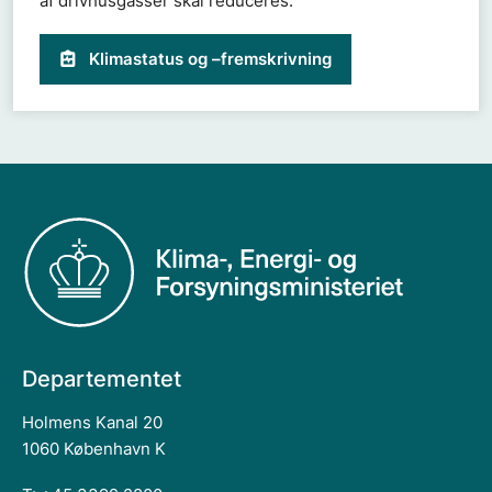
af drivhusgasser skal reduceres.
Klimastatus og –fremskrivning
Departementet
Holmens Kanal 20
1060 København K