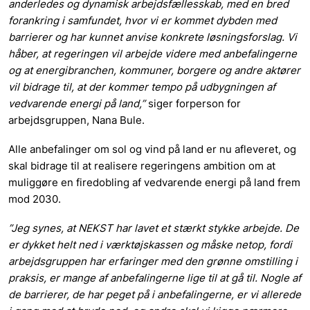
anderledes og dynamisk arbejdsfællesskab, med en bred
forankring i samfundet, hvor vi er kommet dybden med
barrierer og har kunnet anvise konkrete løsningsforslag. Vi
håber, at regeringen vil arbejde videre med anbefalingerne
og at energibranchen, kommuner, borgere og andre aktører
vil bidrage til, at der kommer tempo på udbygningen af
vedvarende energi på land,”
siger forperson for
arbejdsgruppen, Nana Bule.
Alle anbefalinger om sol og vind på land er nu afleveret, og
skal bidrage til at realisere regeringens ambition om at
muliggøre en firedobling af vedvarende energi på land frem
mod 2030.
”Jeg synes, at NEKST har lavet et stærkt stykke arbejde. De
er dykket helt ned i værktøjskassen og måske netop, fordi
arbejdsgruppen har erfaringer med den grønne omstilling i
praksis, er mange af anbefalingerne lige til at gå til. Nogle af
de barrierer, de har peget på i anbefalingerne, er vi allerede