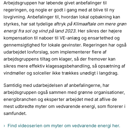
Arbejdsgruppen har løbende givet anbefalinger til
regeringen, og nogle er godt i gang med at blive til ny
lovgivning. Anbefalinger til, hvordan lokal opbakning kan
styrkes, har sat tydelige aftryk
på Klimaaftale om mere grøn
energi fra sol og vind på land 2023
. Her sikres der højere
kompensation til naboer til VE-anlæg og ensartethed og
gennemsigtighed for lokale gevinster. Regeringen har også
udarbejdet lovforslag, som implementerer flere af
arbejdsgruppens tiltag om klager, så der fremover kan
sikres mere effektiv klagesagsbehandling, så opsætning af
vindmøller og solceller ikke trækkes unødigt i langdrag.
Samtidig med udarbejdelsen af anbefalingerne, har
arbejdsgruppen også sammen med grønne organisationer,
energibranchen og eksperter arbejdet med at aflive de
mest udbredte myter om vedvarende energi, som florerer i
samfundet.
Find videoserien om myter om vedvarende energi her.