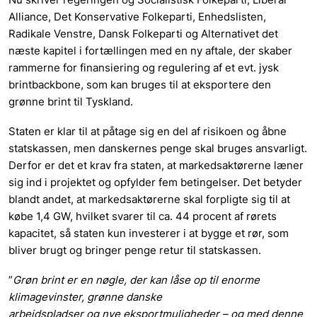
Alliance, Det Konservative Folkeparti, Enhedslisten,
Radikale Venstre, Dansk Folkeparti og Alternativet det
næste kapitel i fortællingen med en ny aftale, der skaber
rammerne for finansiering og regulering af et evt. jysk
brintbackbone, som kan bruges til at eksportere den
grønne brint til Tyskland.
Staten er klar til at påtage sig en del af risikoen og åbne
statskassen, men danskernes penge skal bruges ansvarligt.
Derfor er det et krav fra staten, at markedsaktørerne læner
sig ind i projektet og opfylder fem betingelser. Det betyder
blandt andet, at markedsaktørerne skal forpligte sig til at
købe 1,4 GW, hvilket svarer til ca. 44 procent af rørets
kapacitet, så staten kun investerer i at bygge et rør, som
bliver brugt og bringer penge retur til statskassen.
”
Grøn brint er en nøgle, der kan låse op til enorme
klimagevinster, grønne danske
arbejdspladser og nye eksportmuligheder – og med denne