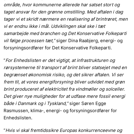
område, hvor kommunerne allerede har satset stort og
taget ansvar for den grønne omstilling. Med aftalen i dag
tager vi et skridt nærmere en realisering af brintrøret, men
vi er endnu ikke i mål. Udviklingen skal ske i tæt
samarbejde med branchen og Det Konservative Folkeparti
vil følge processen tæt,”
siger Dina Raabjerg, energi- og
forsyningsordfører for Det Konservative Folkeparti.
”
For Enhedslisten er det vigtigt, at infrastrukturen og
rørsystemerne til transport af brint bliver statsejet med en
begrænset økonomisk risiko, og det sikrer aftalen. Vi ser
frem til, at vores energiforsyning bliver udvidet med grøn
brint produceret af elektricitet fra vindmøller og solceller.
Det giver nye muligheder for at udfase mere fossil energi
både i Danmark og i Tyskland,”
siger Søren Egge
Rasmussen, klima-, energi- og forsyningsordfører for
Enhedslisten.
“
Hvis vi skal fremtidssikre Europas konkurrenceevne og