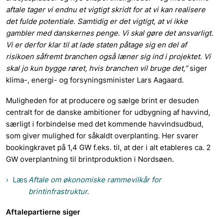
aftale tager vi endnu et vigtigt skridt for at vi kan realisere
det fulde potentiale. Samtidig er det vigtigt, at vi ikke
gambler med danskernes penge. Vi skal gøre det ansvarligt.
Vi er derfor klar til at lade s
taten påtage sig en del af
risikoen såfremt branchen også læner sig ind i projektet. Vi
skal jo kun bygge røret, hvis branchen vil bruge det,”
siger
klima-, energi- og forsyningsminister Lars Aagaard.
Muligheden for at producere og sælge brint er desuden
centralt for de danske ambitioner for udbygning af havvind,
særligt i forbindelse med det kommende havvindsudbud,
som giver mulighed for såkaldt overplanting. Her svarer
bookingkravet på 1,4 GW f.eks. til, at der i alt etableres ca. 2
GW overplantning til brintproduktion i Nordsøen.
Læs
Aftale om økonomiske rammevilkår for
brintinfrastruktur.
Aftalepartierne siger