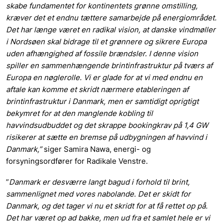
skabe fundamentet for kontinentets grønne omstilling,
kræver det et endnu tættere samarbejde på energiområdet.
Det har længe været en radikal vision, at danske vindmøller
i Nordsøen skal bidrage til et grønnere og sikrere Europa
uden afhængighed af fossile brændsler. I denne vision
spiller en sammenhængende brintinfrastruktur på tværs af
Europa en nøglerolle. Vi er glade for at vi med endnu en
aftale kan komme et skridt nærmere etableringen af
brintinfrastruktur i Danmark, men er samtidigt oprigtigt
bekymret for at den manglende kobling til
havvindsudbuddet og det skrappe bookingkrav på 1,4 GW
risikerer at sætte en bremse på udbygningen af havvind i
Danmark,”
siger Samira Nawa, energi- og
forsyningsordfører for Radikale Venstre.
”
Danmark er desværre langt bagud i forhold til brint,
sammenlignet med vores nabolande. Det er skidt for
Danmark, og det tager vi nu et skridt for at få rettet op på.
Det har været op ad bakke, men ud fra et samlet hele er vi