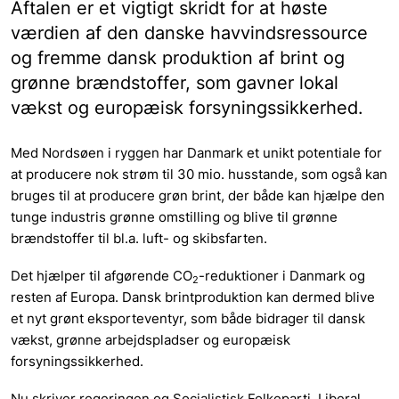
Aftalen er et vigtigt skridt for at høste
værdien af den danske havvindsressource
og fremme dansk produktion af brint og
grønne brændstoffer, som gavner lokal
vækst og europæisk forsyningssikkerhed.
Med Nordsøen i ryggen har Danmark et unikt potentiale for
at producere nok strøm til 30 mio. husstande, som også kan
bruges til at producere grøn brint, der både kan hjælpe den
tunge industris grønne omstilling og blive til grønne
brændstoffer til bl.a. luft- og skibsfarten.
Det hjælper til afgørende CO
-reduktioner i Danmark og
2
resten af Europa. Dansk brintproduktion kan dermed blive
et nyt grønt eksporteventyr, som både bidrager til dansk
vækst, grønne arbejdspladser og europæisk
forsyningssikkerhed.
Nu skriver regeringen og Socialistisk Folkeparti, Liberal