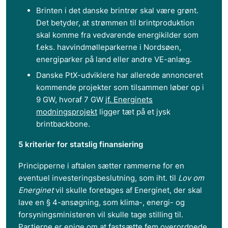
Brinten i det danske brintrør skal være grønt.
Det betyder, at strømmen til brintproduktion
skal komme fra vedvarende energikilder som
f.eks. havvindmølleparkerne i Nordsøen,
energiparker på land eller andre VE-anlæg.
Danske PtX-udviklere har allerede annonceret
kommende projekter som tilsammen løber op i
9 GW, hvoraf 7 GW
jf. Energinets
modningsprojekt
ligger tæt på et jysk
brintbackbone.
5 kriterier for statslig finansiering
Principperne i aftalen sætter rammerne for en
eventuel investeringsbeslutning, som iht. til
Lov om
Energinet
vil skulle foretages af Energinet, der skal
lave en § 4-ansøgning, som klima-, energi- og
forsyningsministeren vil skulle tage stilling til.
Partierne er enige om at fastsætte fem overordnede