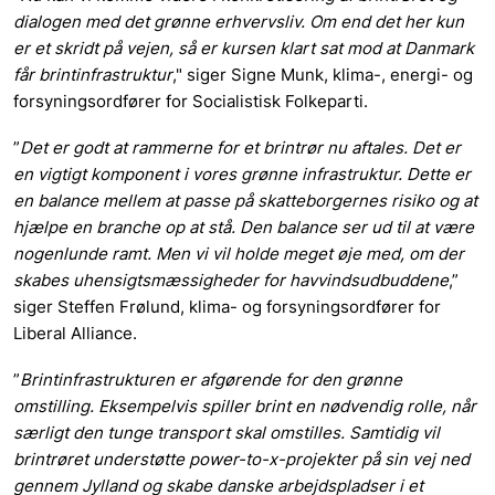
dialogen med det grønne erhvervsliv. Om end det her kun
er et skridt på vejen, så er kursen klart sat mod at Danmark
får brintinfrastruktur
," siger Signe Munk, klima-, energi- og
forsyningsordfører for Socialistisk Folkeparti.
”
Det er godt at rammerne for et brintrør nu aftales. Det er
en vigtigt komponent i vores grønne infrastruktur. Dette er
en balance mellem at passe på skatteborgernes risiko og at
hjælpe en branche op at stå. Den balance ser ud til at være
nogenlunde ramt. Men vi vil holde meget øje med, om der
skabes uhensigtsmæssigheder for havvindsudbuddene
,”
siger Steffen Frølund, klima- og forsyningsordfører for
Liberal Alliance.
”
Brintinfrastrukturen er afgørende for den grønne
omstilling. Eksempelvis spiller brint en nødvendig rolle, når
særligt den tunge transport skal omstilles. Samtidig vil
brintrøret understøtte power-to-x-projekter på sin vej ned
gennem Jylland og skabe danske arbejdspladser i et