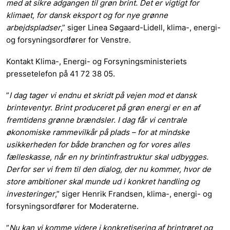
med at sikre adgangen til grøn brint. Det er vigtigt for
klimaet, for dansk eksport og for nye grønne
arbejdspladser
,” siger Linea Søgaard-Lidell, klima-, energi-
og forsyningsordfører for Venstre.
Kontakt Klima-, Energi- og Forsyningsministeriets
pressetelefon på 41 72 38 05.
”
I dag tager vi endnu et skridt på vejen mod et dansk
brinteventyr. Brint produceret på grøn energi er en af
fremtidens grønne brændsler. I dag får vi centrale
økonomiske rammevilkår på plads – for at mindske
usikkerheden for både branchen og for vores alles
fælleskasse, når en ny brintinfrastruktur skal udbygges.
Derfor ser vi frem til den dialog, der nu kommer, hvor de
store ambitioner skal munde ud i konkret handling og
investeringer
,” siger Henrik Frandsen, klima-, energi- og
forsyningsordfører for Moderaterne.
”
Nu kan vi komme videre i konkretisering af brintrøret og