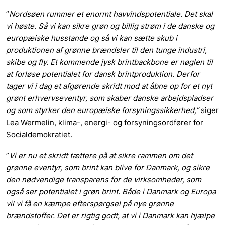
”
Nordsøen rummer et enormt havvindspotentiale. Det skal
vi høste. Så vi kan sikre grøn og billig strøm i de danske og
europæiske husstande og så vi kan sætte skub i
produktionen af grønne brændsler til den tunge industri,
skibe og fly. Et kommende jysk brintbackbone er nøglen til
at forløse potentialet for dansk brintproduktion. Derfor
tager vi i dag et afgørende skridt mod at åbne op for et nyt
grønt erhvervseventyr, som skaber danske arbejdspladser
og som styrker den europæiske forsyningssikkerhed,”
siger
Lea Wermelin, klima-, energi- og forsyningsordfører for
Socialdemokratiet.
”
Vi er nu et skridt tættere på at sikre rammen om det
grønne eventyr, som brint kan blive for Danmark, og sikre
den nødvendige transparens for de virksomheder, som
også ser potentialet i grøn brint. Både i Danmark og Europa
vil vi få en kæmpe efterspørgsel på nye grønne
brændstoffer. Det er rigtig godt, at vi i Danmark kan hjælpe