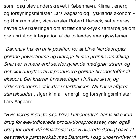
som i dag blev underskrevet i København. Klima-, energi-
og forsyningsminister Lars Aagaard og Tysklands økonomi-
og klimaminister, vicekansler Robert Habeck, satte deres
navne på erklæringen om et tæt dansk-tysk samarbejde om
grøn brint og integration af de to landes energisystemer.
”Danmark har en unik position for at blive Nordeuropas
grønne powerhouse og bidrage til den grønne omstilling.
Snart er vi mere end
selvforsynende med grøn strøm, og
det skal udnyttes til at producere grønne brændstoffer til
eksport. Det kræver investeringer i infrastruktur, og
virksomhederne står klar i startboksen. Nu har vi affyret
startskuddet”
, siger klima-, energi- og forsyningsminister
Lars Aagaard.
”Hvis vores industri skal blive klimaneutral, har vi ikke kun
brug for elektrificerede produktionsprocesser, men også
brug for brint. På elmarkedet har vi allerede dagligt gavn af
det stærke partnerskab med Danmark. I dag underskriver vi