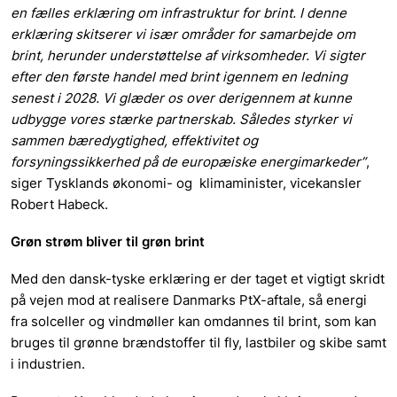
en fælles erklæring om infrastruktur for brint. I denne
erklæring skitserer vi især områder for samarbejde om
brint, herunder understøttelse af virksomheder. Vi sigter
efter den første handel med brint igennem en ledning
senest i 2028. Vi glæder os over derigennem at kunne
udbygge vores stærke partnerskab. Således styrker vi
sammen bæredygtighed, effektivitet og
forsyningssikkerhed på de europæiske energimarkeder”
,
siger Tysklands økonomi- og klimaminister, vicekansler
Robert Habeck.
Grøn strøm bliver til grøn brint
Med den dansk-tyske erklæring er der taget et vigtigt skridt
på vejen mod at realisere Danmarks PtX-aftale, så energi
fra solceller og vindmøller kan omdannes til brint, som kan
bruges til grønne brændstoffer til fly, lastbiler og skibe samt
i industrien.