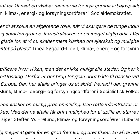
dt for klimaet og skaber rammerne for nye grønne arbejdsplads
, klima-, energi- og forsyningsordfører i Socialdemokratiet.
 til at spille en afgørende rolle, når vi skal gøre de tunge indus
 og søfarten grønne. Infrastrukturen er en meget vigtig brik. I Ve
g glade for, at vi nu skaber mere klarhed om ejerskab og mulighed
ntet på plads
,” Linea Søgaard-Lidell, klima-, energi- og forsyni
trificere hvor vi kan, men det er ikke muligt alle steder. Og her 
od løsning. Derfor er der brug for grøn brint både til danske v
 Europa. Den her aftale bringer os et skridt fremad i den grønne 
Munk, klima-, energi- og forsyningsordfører i Socialistisk Folkep
iance ønsker en hurtig grøn omstilling. Den rette infrastruktur e
kkes. Med denne aftale får brint mulighed for at spille en større r
” siger Steffen W. Frølund, klima- og forsyningsordfører i Liberal
g meget at gøre for en grøn fremtid, og uret tikker. En af de hel