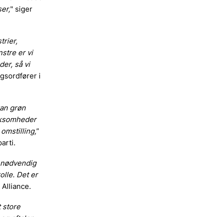
er,
" siger
trier,
nstre er vi
er, så vi
ngsordfører i
kan grøn
irksomheder
omstilling,
”
arti.
r nødvendig
olle. Det er
 Alliance.
t store