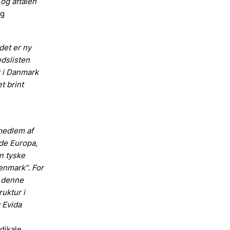
 og aftalen
og
 det er ny
edslisten
t i Danmark
t brint
medlem af
de Europa,
en tyske
enmark”. For
i denne
ruktur i
 Evida
dikale