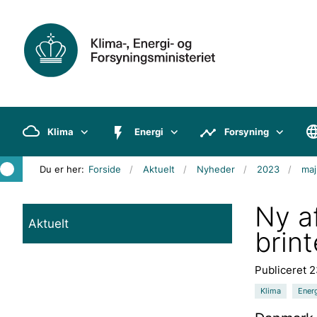
Klima
Energi
Forsyning
Du er her:
Forside
Aktuelt
Nyheder
2023
maj
Ny af
Aktuelt
brin
Publiceret 
Klima
Ener