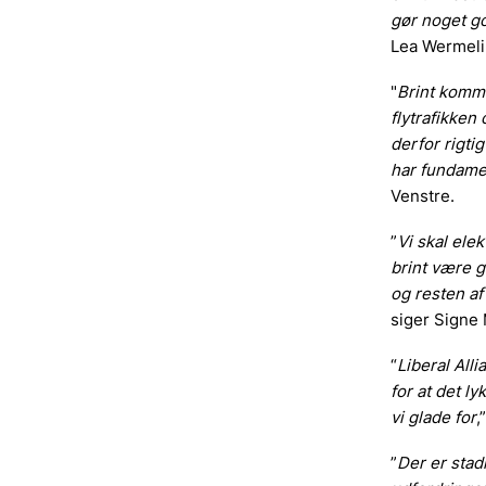
gør noget go
Lea Wermelin
"
Brint kommer
flytrafikken
derfor rigti
har fundame
Venstre.
”
Vi skal elek
brint være g
og resten af
siger Signe 
“
Liberal All
for at det ly
vi glade for
,
”
Der er stadi