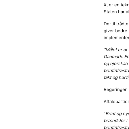
X, er en tekn
Staten har af
Dertil trådte
giver bedre 
implementeri
”Målet er at
Danmark. Ene
og ejerskab
brintinfrast
takt og hurti
Regeringen v
Aftalepartie
"
Brint og ny
brændsler i 
brintinfrastr