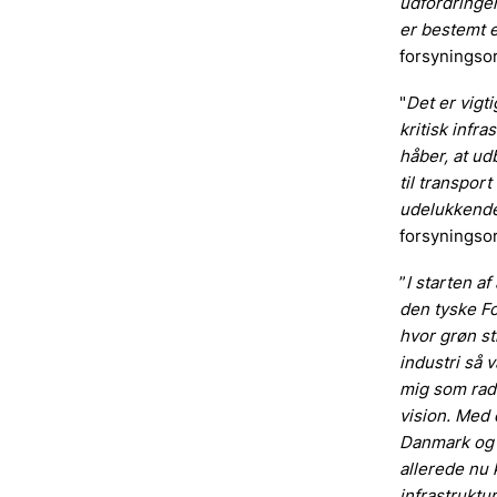
udfordringer
er bestemt et
forsyningsor
"
Det er vigti
kritisk infr
håber, at ud
til transport
udelukkende
forsyningsor
”
I starten a
den tyske F
hvor grøn st
industri så 
mig som radi
vision. Med 
Danmark og u
allerede nu 
infrastruktur