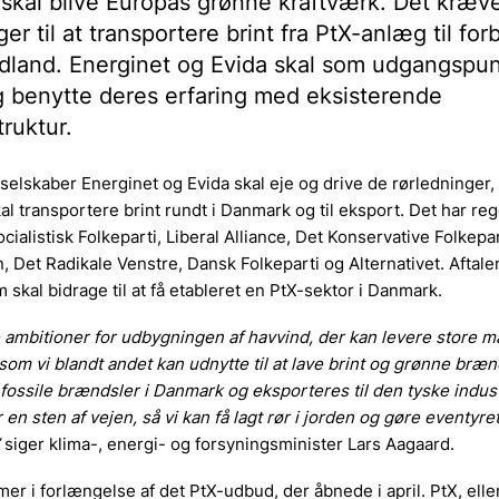
skal blive Europas grønne kraftværk. Det kræv
ger til at transportere brint fra PtX-anlæg til for
udland. Energinet og Evida skal som udgangspun
g benytte deres erfaring med eksisterende
truktur.
 selskaber Energinet og Evida skal eje og drive de rørledninger,
al transportere brint rundt i Danmark og til eksport. Det har re
cialistisk Folkeparti, Liberal Alliance, Det Konservative Folkepar
, Det Radikale Venstre, Dansk Folkeparti og Alternativet. Aftal
 skal bidrage til at få etableret en PtX-sektor i Danmark.
e ambitioner for udbygningen af havvind, der kan levere store
som vi blandt andet kan udnytte til at lave brint og grønne bræn
 fossile brændsler i Danmark og eksporteres til den tyske indus
 en sten af vejen, så vi kan få lagt rør i jorden og gøre eventyret 
”
siger klima-, energi- og forsyningsminister Lars Aagaard.
er i forlængelse af det PtX-udbud, der åbnede i april. PtX, ell