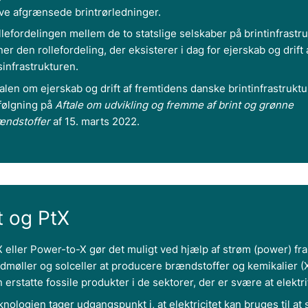
ive afgrænsede brintrørledninger.
lefordelingen mellem de to statslige selskaber på brintinfrastru
ner den rollefordeling, der eksisterer i dag for ejerskab og drift 
sinfrastrukturen.
alen om ejerskab og drift af fremtidens danske brintinfrastruktu
følgning på
Aftale om udvikling og fremme af brint og grønne
ændstoffer
af 15. marts 2022.
t og PtX
X eller Power-to-X gør det muligt ved hjælp af strøm (power) fra
ndmøller og solceller at producere brændstoffer og kemikalier (X
 erstatte fossile produkter i de sektorer, der er svære at elektri
nologien tager udgangspunkt i, at elektricitet kan bruges til at 