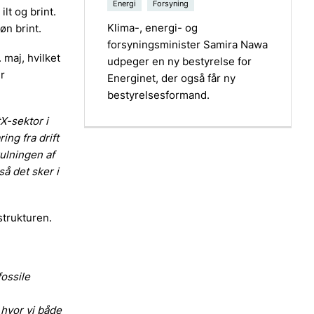
Energi
Forsyning
ilt og brint.
Klima-, energi- og
øn brint.
forsyningsminister Samira Nawa
. maj, hvilket
udpeger en ny bestyrelse for
r
Energinet, der også får ny
bestyrelsesformand.
X-sektor i
ng fra drift
ulningen af
å det sker i
strukturen.
fossile
, hvor vi både