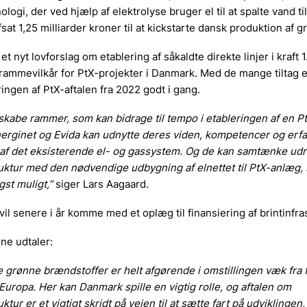
ologi, der ved hjælp af elektrolyse bruger el til at spalte vand til 
sat 1,25 milliarder kroner til at kickstarte dansk produktion af gr
 et nyt lovforslag om etablering af såkaldte direkte linjer i kraft 1
rammevilkår for PtX-projekter i Danmark. Med de mange tiltag e
ngen af PtX-aftalen fra 2022 godt i gang.
 skabe rammer, som kan bidrage til tempo i etableringen af en Pt
rginet og Evida kan udnytte deres viden, kompetencer og erfari
 af det eksisterende el- og gassystem. Og de kan samtænke udr
ruktur med den nødvendige udbygning af elnettet til PtX-anlæg, s
gst muligt,”
siger Lars Aagaard.
il senere i år komme med et oplæg til finansiering af brintinfra
rne udtaler:
e grønne brændstoffer er helt afgørende i omstillingen væk fra 
Europa. Her kan Danmark spille en vigtig rolle, og aftalen om
uktur er et vigtigt skridt på vejen til at sætte fart på udviklingen