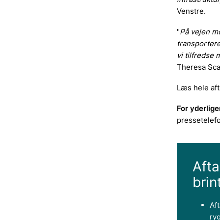
Venstre.
"
På vejen mo
transportere
vi tilfredse
Theresa Scav
Læs hele af
For yderlige
pressetelef
Afta
brin
Aft
ryg