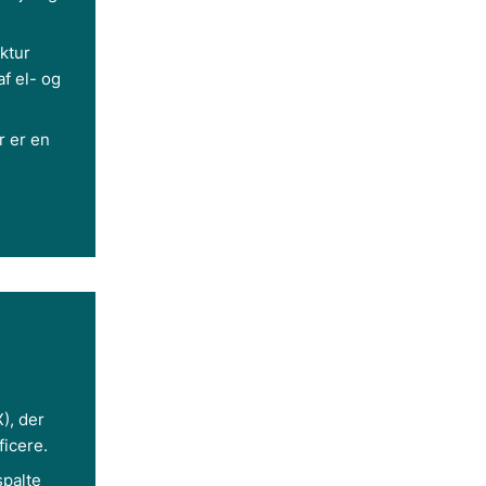
ktur
af el- og
r er en
), der
ficere.
spalte