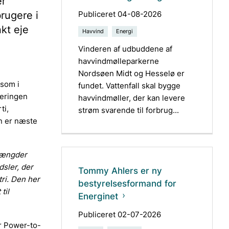
er
brugere i
Publiceret 04-08-2026
kt eje
Havvind
Energi
Vinderen af udbuddene af
havvindmølleparkerne
Nordsøen Midt og Hesselø er
 som i
fundet. Vattenfall skal bygge
geringen
havvindmøller, der kan levere
ti,
strøm svarende til forbrug...
en er næste
 mængder
dsler, der
Tommy Ahlers er ny
tri. Den her
bestyrelsesformand for
til
Energinet
Publiceret 02-07-2026
er Power-to-