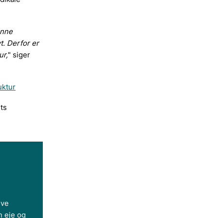
unne
t. Derfor er
ur,
" siger
uktur
ts
ive
n eje og