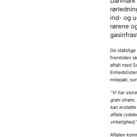
Danmark 
rørlednin
ind- og 
rørene o
gasinfras
De statslige
fremtiden sk
aftalt med So
Enhedslisten
milepæl, som
”Vi har stor
grøn strøm, 
kan erstatte
aftale rydder
virkelighed,
Aftalen komm