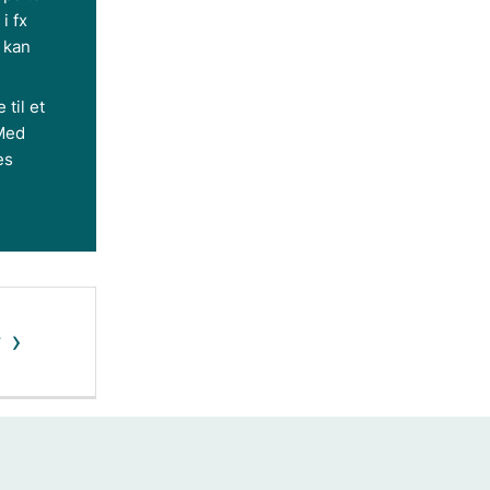
i fx
r kan
 til et
 Med
es
v