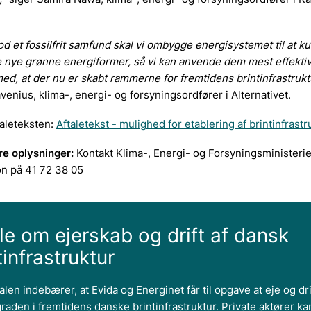
d et fossilfrit samfund skal vi ombygge energisystemet til at k
 nye grønne energiformer, så vi kan anvende dem mest effektiv
 med, at der nu er skabt rammerne for fremtidens brintinfrastrukt
enius, klima-, energi- og forsyningsordfører i Alternativet.
taleteksten:
Aftaletekst - mulighed for etablering af brintinfrastr
re oplysninger:
Kontakt Klima-, Energi- og Forsyningsministerie
on på 41 72 38 05
le om ejerskab og drift af dansk
tinfrastruktur
alen indebærer, at Evida og Energinet får til opgave at eje og dr
raden i fremtidens danske brintinfrastruktur. Private aktører ka