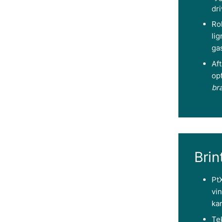
dr
Rol
lig
ga
Aft
op
br
Brin
Pt
vi
kan
Tek