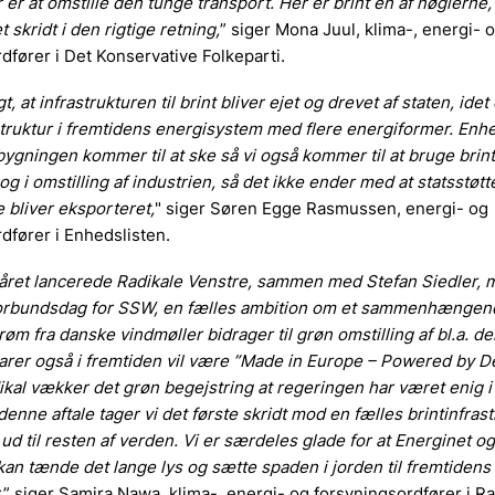
 er at omstille den tunge transport. Her er brint en af nøglerne,
 skridt i den rigtige retning,
” siger Mona Juul, klima-, energi- 
dfører i Det Konservative Folkeparti.
gt, at infrastrukturen til brint bliver ejet og drevet af staten, idet
astruktur i fremtidens energisystem med flere energiformer. Enh
bygningen kommer til at ske så vi også kommer til at bruge brin
 og i omstilling af industrien, så det ikke ender med at statsstøtte
 bliver eksporteret,
" siger Søren Egge Rasmussen, energi- og
dfører i Enhedslisten.
f året lancerede Radikale Venstre, sammen med Stefan Siedler, 
orbundsdag for SSW, en fælles ambition om et sammenhængen
røm fra danske vindmøller bidrager til grøn omstilling af bl.a. d
varer også i fremtiden vil være ”Made in Europe – Powered by D
kal vækker det grøn begejstring at regeringen har været enig 
denne aftale tager vi det første skridt mod en fælles brintinfrast
d til resten af verden. Vi er særdeles glade for at Energinet og
kan tænde det lange lys og sætte spaden i jorden til fremtidens
,
” siger Samira Nawa, klima-, energi- og forsyningsordfører i Ra