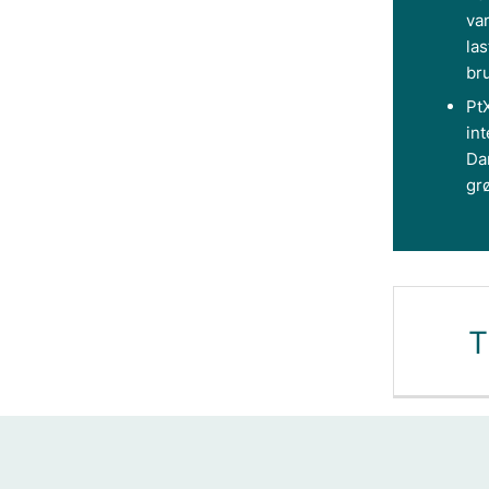
van
las
bru
PtX
int
Da
gr
T