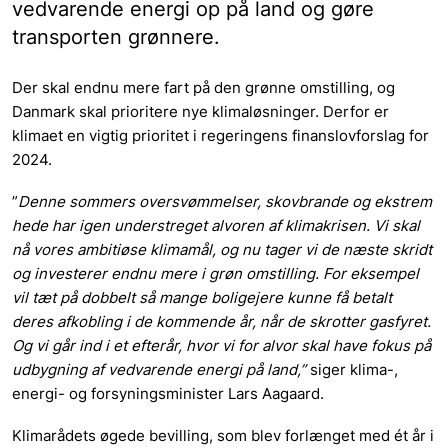
vedvarende energi op på land og gøre
transporten grønnere.
Der skal endnu mere fart på den grønne omstilling, og
Danmark skal prioritere nye klimaløsninger. Derfor er
klimaet en vigtig prioritet i regeringens finanslovforslag for
2024.
”
Denne sommers oversvømmelser, skovbrande og ekstrem
hede har igen understreget alvoren af klimakrisen. Vi skal
nå vores ambitiøse klimamål, og nu tager vi de næste skridt
og investerer endnu mere i grøn omstilling. For eksempel
vil tæt på dobbelt så mange boligejere kunne få betalt
deres afkobling i de kommende år, når de skrotter gasfyret.
Og vi går ind i et efterår, hvor vi for alvor skal have fokus på
udbygning af vedvarende energi på land,”
siger klima-,
energi- og forsyningsminister Lars Aagaard.
Klimarådets øgede bevilling, som blev forlænget med ét år i