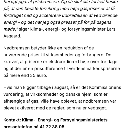
hurtigt pga. af prisbremsen. Og så skal alle fortsat huske
på, at den bedste forsikring mod høje gaspriser er at få
forbruget ned og accelerere udbredelsen af vedvarende
energi - og det har jeg også presset på for på dagens
møde
,
”
siger klima-, energi- og forsyningsminister Lars
Aagaard.
Nødbremsen betyder ikke en reduktion af de
nuværende priser til virksomheder og forbrugere. Det
kræver, at priserne er ekstraordinært høje over tre dage,
og at der er en prisdifference til verdensmarkedspriserne
på mere end 35 euro.
Hvis man kigger tilbage i august, så er det Kommissionens
vurdering, at virksomheder og danske hjem, som er
afhængige af gas, ville have oplevet, at nødbremsen var
blevet aktiveret med de regler, som nu er vedtaget.
Kontakt: Klima-, Energi- og Forsyningsministeriets
pressetelefon på 41 72 38 05