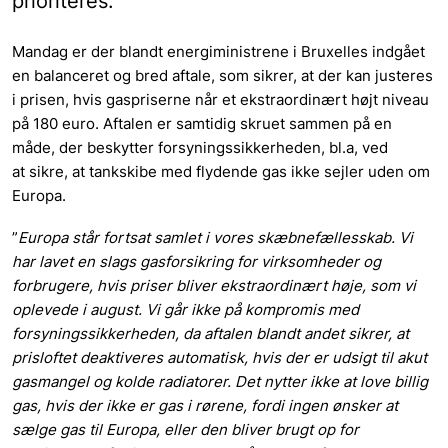
prioriteres.
Mandag er der blandt energiministrene i Bruxelles indgået
en balanceret og bred aftale, som sikrer, at der kan justeres
i prisen, hvis gaspriserne når et ekstraordinært højt niveau
på 180 euro. Aftalen er samtidig skruet sammen på en
måde, der beskytter forsyningssikkerheden, bl.a, ved
at sikre, at tankskibe med flydende gas ikke sejler uden om
Europa.
”
Europa står fortsat samlet i vores skæbnefællesskab. Vi
har lavet en slags gasforsikring for virksomheder og
forbrugere, hvis priser bliver ekstraordinært høje, som vi
oplevede i august. Vi går ikke på kompromis med
forsyningssikkerheden, da aftalen blandt andet sikrer, at
prisloftet deaktiveres automatisk, hvis der er udsigt til akut
gasmangel og kolde radiatorer. Det nytter ikke at love billig
gas, hvis der ikke er gas i rørene, fordi ingen ønsker at
sælge gas til Europa, eller den bliver brugt op for