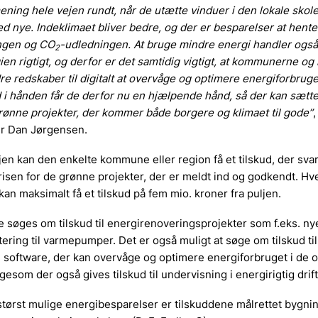
ening hele vejen rundt, når de utætte vinduer i den lokale skole
ed nye. Indeklimaet bliver bedre, og der er besparelser at hent
ngen og CO
-udledningen. At bruge mindre energi handler også
2
en rigtigt, og derfor er det samtidig vigtigt, at kommunerne og
re redskaber til digitalt at overvåge og optimere energiforbruge
d i hånden får de derfor nu en hjælpende hånd, så der kan sætte
grønne projekter, der kommer både borgere og klimaet til gode”
,
er Dan Jørgensen.
n kan den enkelte kommune eller region få et tilskud, der svare
risen for de grønne projekter, der er meldt ind og godkendt. 
 kan maksimalt få et tilskud på fem mio. kroner fra puljen.
 søges om tilskud til energirenoveringsprojekter som f.eks. ny
tering til varmepumper. Det er også muligt at søge om tilskud til
 software, der kan overvåge og optimere energiforbruget i de o
gesom der også gives tilskud til undervisning i energirigtig drift
 størst mulige energibesparelser er tilskuddene målrettet bygni