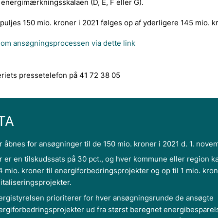
 energimærkningsskalaen (D, E, F eller G).
uljes 150 mio. kroner i 2021 følges op af yderligere 145 mio. k
om ansøgningsprocessen via dette link
riets pressetelefon på 41 72 38 05
TA
r åbnes for ansøgninger til de 150 mio. kroner i 2021 d. 1. nove
r er en tilskudssats på 30 pct., og hver kommune eller region k
 4 mio. kroner til energiforbedringsprojekter og op til 1 mio. krone
italiseringsprojekter.
ergistyrelsen prioriterer for hver ansøgningsrunde de ansøgte
ergiforbedringsprojekter ud fra størst beregnet energibesparel