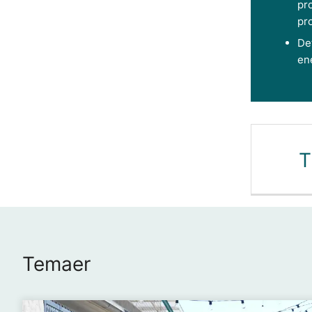
pro
pro
Det
ene
T
Temaer