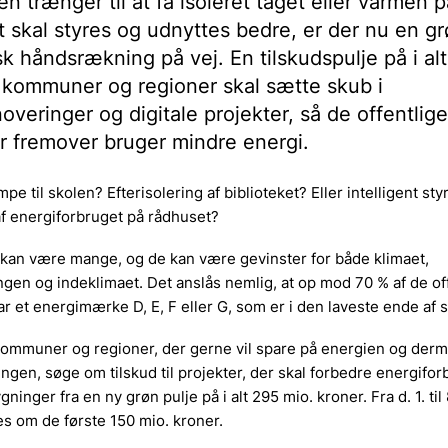
en trænger til at få isoleret taget eller varmen p
t skal styres og udnyttes bedre, er der nu en g
 håndsrækning på vej. En tilskudspulje på i al
l kommuner og regioner skal sætte skub i
overinger og digitale projekter, så de offentlige
r fremover bruger mindre energi.
e til skolen? Efterisolering af biblioteket? Eller intelligent sty
f energiforbruget på rådhuset?
 kan være mange, og de kan være gevinster for både klimaet,
gen og indeklimaet. Det anslås nemlig, at op mod 70 % af de of
r et energimærke D, E, F eller G, som er i den laveste ende af 
kommuner og regioner, der gerne vil spare på energien og der
ngen, søge om tilskud til projekter, der skal forbedre energifor
gninger fra en ny grøn pulje på i alt 295 mio. kroner. Fra d. 1. ti
s om de første 150 mio. kroner.