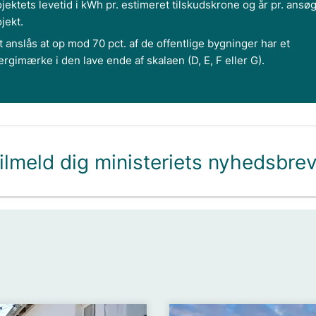
jektets levetid i kWh pr. estimeret tilskudskrone og år pr. ansøg
jekt.
 anslås at op mod 70 pct. af de offentlige bygninger har et
rgimærke i den lave ende af skalaen (D, E, F eller G).
ilmeld dig ministeriets nyhedsbre