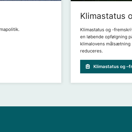
Klimastatus 
mapolitik.
Klimastatus og -fremskriv
en løbende opfølgning på
klimalovens målsætning 
reduceres.
Klimastatus og –f