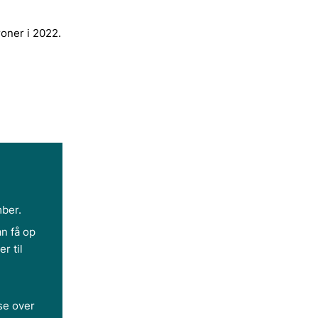
roner i 2022.
mber.
an få op
r til
se over