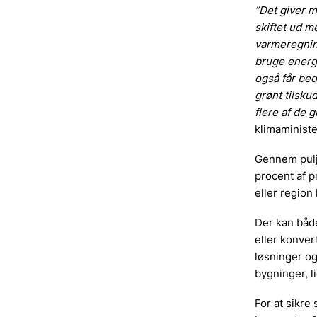
”Det giver m
skiftet ud m
varmeregni
bruge energi
også får bed
grønt tilsku
flere af de 
klimaminist
Gennem pulje
procent af p
eller region
Der kan både
eller konver
løsninger og
bygninger, li
For at sikre