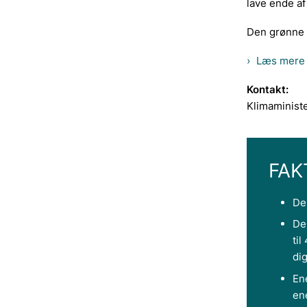
lave ende af
Den grønne p
Læs mere 
Kontakt:
Klimaministe
FAK
De
De
til
dig
En
en