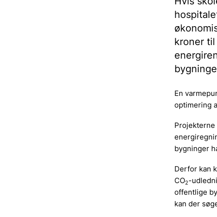
Hvis skol
hospitale
økonomisk
kroner ti
energiren
bygninge
En varmepump
optimering a
Projekterne
energiregnin
bygninger ha
Derfor kan 
CO
-udledni
2
offentlige by
kan der søge