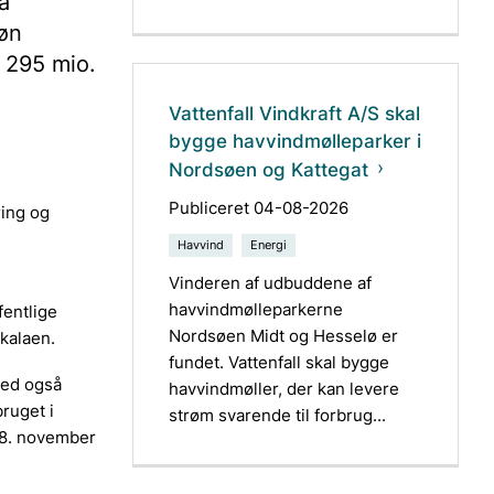
å
røn
t 295 mio.
Vattenfall Vindkraft A/S skal
bygge havvindmølleparker i
Nordsøen og Kattegat
Publiceret 04-08-2026
ring og
Havvind
Energi
Vinderen af udbuddene af
havvindmølleparkerne
fentlige
Nordsøen Midt og Hesselø er
skalaen.
fundet. Vattenfall skal bygge
med også
havvindmøller, der kan levere
bruget i
strøm svarende til forbrug...
l 8. november