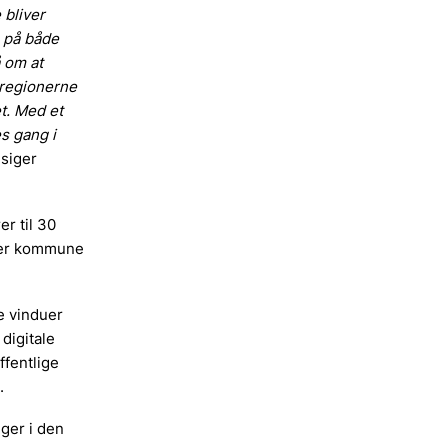
 bliver
e på både
 om at
 regionerne
t. Med et
s gang i
 siger
r til 30
Hver kommune
e vinduer
 digitale
ffentlige
.
nger i den