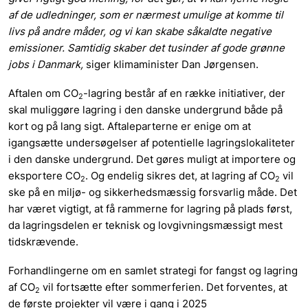
af de udledninger, som er nærmest umulige at komme til
livs på andre måder, og vi kan skabe såkaldte negative
emissioner. Samtidig skaber det tusinder af gode grønne
jobs i Danmark,
siger klimaminister Dan Jørgensen.
Aftalen om CO
-lagring består af en række initiativer, der
2
skal muliggøre lagring i den danske undergrund både på
kort og på lang sigt. Aftaleparterne er enige om at
igangsætte undersøgelser af potentielle lagringslokaliteter
i den danske undergrund. Det gøres muligt at importere og
eksportere CO
. Og endelig sikres det, at lagring af CO
vil
2
2
ske på en miljø- og sikkerhedsmæssig forsvarlig måde. Det
har været vigtigt, at få rammerne for lagring på plads først,
da lagringsdelen er teknisk og lovgivningsmæssigt mest
tidskrævende.
Forhandlingerne om
en samlet strategi for fangst og lagring
af CO
vil fortsætte efter sommerferien. Det forventes, at
2
de første projekter vil være i gang i 2025