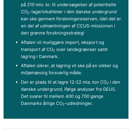
på 210 mio. kr. til undersøgelser af potentielle
CO
-lagerlokaliteter i den danske undergrund
2
kan ske gennem forskningsreserven, idet det er
en del af udmøntningen af CCUS-missionen i
den grønne forskningsstrategi
Aftalen vil muliggøre import, eksport og
transport af CO
over landegrænser samt
2
lagring i Danmark.
Aftalen sikrer, at lagring vil ske på en sikker og
miljømæssig forsvarlig måde.
Der er plads til at lagre 12-22 mia. ton CO
i den
2
danske undergrund, ifølge analyser fra GEUS.
Det svarer til mellem 400 og 700 gange
Danmarks årlige CO
-udledninger.
2