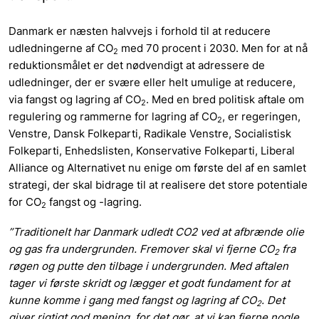
Danmark er næsten halvvejs i forhold til at reducere
udledningerne af CO
med 70 procent i 2030. Men for at nå
2
reduktionsmålet er det nødvendigt at adressere de
udledninger, der er svære eller helt umulige at reducere,
via fangst og lagring af CO
. Med en bred politisk aftale om
2
regulering og rammerne for lagring af CO
, er regeringen,
2
Venstre, Dansk Folkeparti, Radikale Venstre, Socialistisk
Folkeparti, Enhedslisten, Konservative Folkeparti, Liberal
Alliance og Alternative
t
nu enige om første del af en samlet
strategi, der skal bidrage til at realisere det store potentiale
for CO
fangst og -lagring.
2
”Traditionelt har Danmark udledt CO2 ved at afbrænde olie
og gas fra undergrunden. Fremover skal vi fjerne CO
fra
2
røgen og putte den tilbage i undergrunden. Med aftalen
tager vi første skridt og lægger et godt fundament for at
kunne komme i gang med fangst og lagring af CO
. Det
2
giver rigtigt god mening, for det gør, at vi
kan fjerne nogle