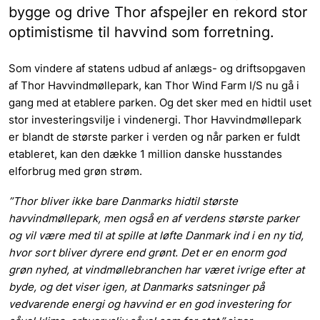
bygge og drive Thor afspejler en rekord stor
optimistisme til havvind som forretning.
Som vindere af statens udbud af anlægs- og driftsopgaven
af Thor Havvindmøllepark, kan Thor Wind Farm I/S nu gå i
gang med at etablere parken. Og det sker med en hidtil uset
stor investeringsvilje i vindenergi.
Thor Havvindmøllepark
er blandt de største parker i verden og når parken
er fuldt
etableret, kan den dække 1 million danske husstandes
elforbrug med grøn strøm.
”Thor bliver ikke bare Danmarks hidtil største
havvindmøllepark, men også en af verdens største parker
og vil være med til at spille at løfte Danmark ind i en ny tid,
hvor sort bliver dyrere end grønt. Det er en enorm god
grøn nyhed, at vindmøllebranchen har været ivrige efter at
byde, og det viser igen, at Danmarks satsninger på
vedvarende energi og havvind er en god investering for