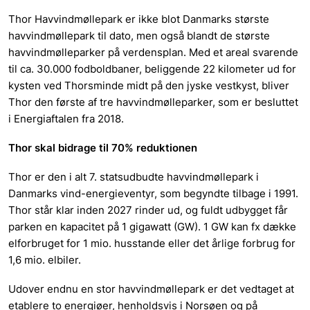
Thor Havvindmøllepark er ikke blot Danmarks største
havvindmøllepark til dato, men også blandt de største
havvindmølleparker på verdensplan. Med et areal svarende
til ca. 30.000 fodboldbaner, beliggende 22 kilometer ud for
kysten ved Thorsminde midt på den jyske vestkyst,
bliver
Thor den første af tre havvindmølleparker, som er besluttet
i Energiaftalen fra 2018.
Thor skal bidrage til 70% reduktionen
Thor er den i alt 7. statsudbudte havvindmøllepark i
Danmarks vind-energieventyr, som begyndte tilbage i 1991.
Thor står klar inden 2027 rinder ud, og fuldt udbygget får
parken en kapacitet på 1 gigawatt (GW). 1 GW kan fx dække
elforbruget for 1 mio. husstande eller det årlige forbrug for
1,6 mio. elbiler.
Udover endnu en stor havvindmøllepark er det vedtaget at
etablere to energiøer, henholdsvis i Norsøen og på