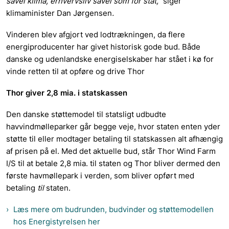
såvel klima, erhvervsliv såvel som for stat,”
siger
klimaminister Dan Jørgensen
.
Vinderen blev afgjort ved lodtrækningen, da flere
energiproducenter har givet historisk gode bud. Både
danske og udenlandske energiselskaber har stået i kø for
vinde retten til at opføre og drive Thor
Thor giver 2,8 mia. i statskassen
Den danske støttemodel til statsligt udbudte
havvindmølleparker går begge veje, hvor staten enten yder
støtte til eller modtager betaling til statskassen alt afhængig
af prisen på el. Med det aktuelle bud, står Thor Wind Farm
I/S til at betale 2,8 mia. til staten og Thor bliver dermed den
første havmøllepark i verden, som bliver opført med
betaling
til
staten.
Læs mere om budrunden, budvinder og støttemodellen
hos Energistyrelsen her