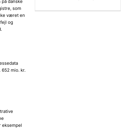
n på danske
gistre, som
ikke været en
fejl og
.
ressedata
. 652 mio. kr.
trative
ne
or eksempel