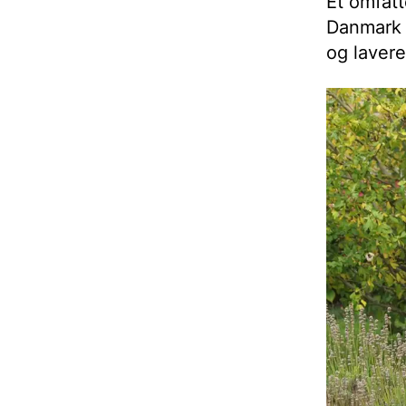
Et omfatt
Danmark e
og lavere