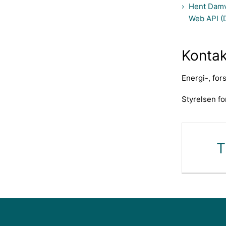
Hent Damv
Web API (
Kontak
Energi-, for
Styrelsen fo
T