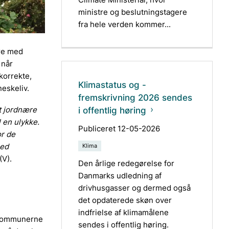
ministre og beslutningstagere
fra hele verden kommer...
ere med
 når
korrekte,
Klimastatus og -
neskeliv.
fremskrivning 2026 sendes
st jordnære
i offentlig høring
 en ulykke.
Publiceret 12-05-2026
or de
med
Klima
(V).
Den årlige redegørelse for
Danmarks udledning af
drivhusgasser og dermed også
det opdaterede skøn over
indfrielse af klimamålene
d kommunerne
sendes i offentlig høring.