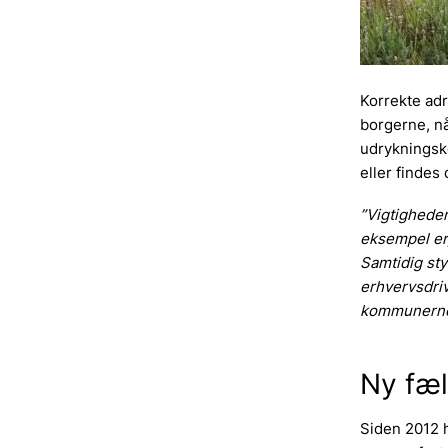
Korrekte adr
borgerne, nå
udrykningskø
eller findes 
”Vigtigheden
eksempel er,
Samtidig sty
erhvervsdriv
kommunerne
Ny fæl
Siden 2012 