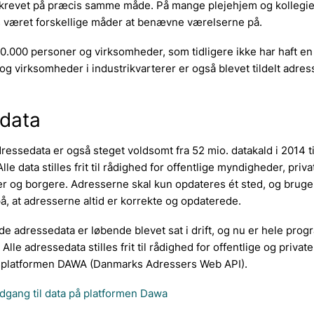
 skrevet på præcis samme måde. På mange plejehjem og kollegie
 været forskellige måder at benævne værelserne på.
.000 personer og virksomheder, som tidligere ikke har haft en 
og virksomheder i industrikvarterer er også blevet tildelt adres
 data
ressedata er også steget voldsomt fra 52 mio. datakald i 2014 ti
Alle data stilles frit til rådighed for offentlige myndigheder, priva
r og borgere. Adresserne skal kun opdateres ét sted, og bruge
å, at adresserne altid er korrekte og opdaterede.
e adressedata er løbende blevet sat i drift, og nu er hele prog
lle adressedata stilles frit til rådighed for offentlige og private
nsplatformen DAWA (Danmarks Adressers Web API).
adgang til data på platformen Dawa