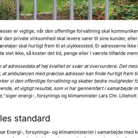
esser er vigtige, når den offentlige forvaltning skal kommunik
r den private virksomhed skal levere varer til sine kunder, eller
retøjer skal hurtigt frem til et ulykkessted. Er adresserne ikke 
de slet ikke, så koster det tid, penge eller i værste tilfælde men
 af adressedata af høj kvalitet er svær at overvurdere. Det me
 at ambulancen med præcise adresser kan finde hurtigt frem til
rker vi den offentlige forvaltning og skaber bedre muligheder f
ende, et vigtigt resultat, som vi har gennemført i samarbejde 
,”
siger energi-, forsynings og klimaminister Lars Chr. Lilleholt 
les standard
har Energi-, forsynings- og klimaministeriet i samarbejde me