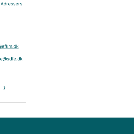
 Adressers
@efkm.dk
je@sdfe.dk
v