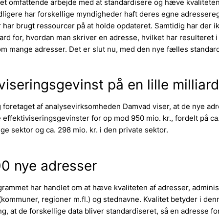
et omfattende arbejde med at standardisere og hæve kvalitete
dligere har forskellige myndigheder haft deres egne adressere
 har brugt ressourcer på at holde opdateret. Samtidig har der 
ard for, hvordan man skriver en adresse, hvilket har resulteret i 
om mange adresser. Det er slut nu, med den nye fælles standard
viseringsgevinst på en lille milliard
g foretaget af analysevirksomheden Damvad viser, at de nye ad
ve effektiviseringsgevinster for op mod 950 mio. kr., fordelt på ca
ige sektor og ca. 298 mio. kr. i den private sektor.
0 nye adresser
rammet har handlet om at hæve kvaliteten af adresser, adminis
(kommuner, regioner m.fl.) og stednavne. Kvalitet betyder i den
at de forskellige data bliver standardiseret, så en adresse f