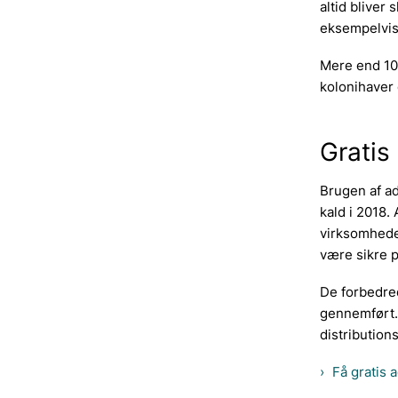
altid bliver
eksempelvis
Mere end 100
kolonihaver 
Gratis
Brugen af ad
kald i 2018. 
virksomhede
være sikre p
De forbedred
gennemført. A
distributio
Få gratis 