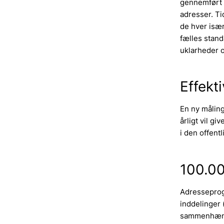
gennemført 
adresser. Ti
de hver især
fælles stand
uklarheder 
Effekti
En ny målin
årligt vil gi
i den offentl
100.00
Adresseprog
inddelinger 
sammenhæng, 