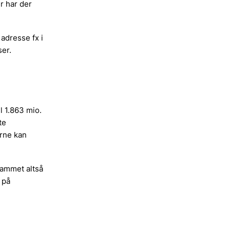
r har der
adresse fx i
ser.
l 1.863 mio.
te
rne kan
rammet altså
 på