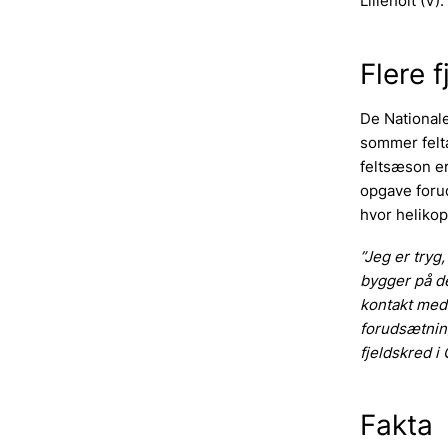
Lilleholt (V).
Flere 
De National
sommer felta
feltsæson er
opgave forud
hvor helikop
”Jeg er tryg
bygger på de
kontakt med 
forudsætning
fjeldskred i
Fakta