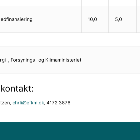
edfinansiering
10,0
5,0
rgi-, Forsynings- og Klimaministeriet
kontakt:
etzen,
chrli@efkm.dk
, 4172 3876