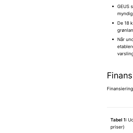
GEUS st
myndig
De 18 k
grønlan
Når und
etabler
varslin
Finans
Finansiering
Tabel 1:
Ud
priser)