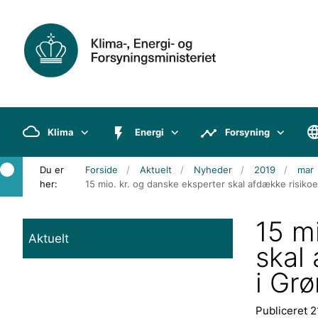
Klima
Energi
Forsyning
Du er
Forside
Aktuelt
Nyheder
2019
mar
her:
15 mio. kr. og danske eksperter skal afdække risikoe
15 m
Aktuelt
skal 
i Gr
Publiceret 