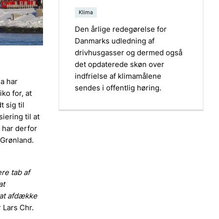
Klima
Den årlige redegørelse for
Danmarks udledning af
drivhusgasser og dermed også
det opdaterede skøn over
indfrielse af klimamålene
da har
sendes i offentlig høring.
ko for, at
sig til
ering til at
n har derfor
i Grønland.
re tab af
at
 at afdække
 Lars Chr.