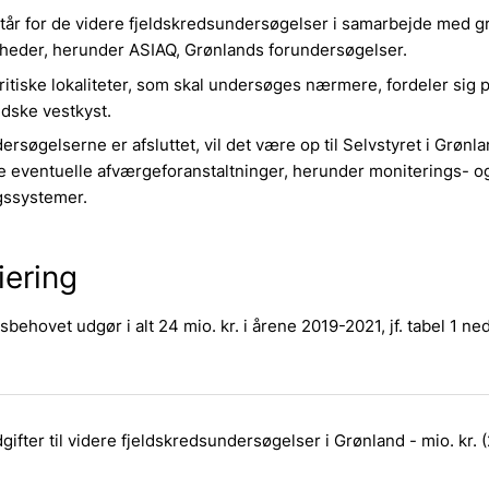
år for de videre fjeldskredsundersøgelser i samarbejde med 
heder, herunder ASIAQ, Grønlands forundersøgelser.
ritiske lokaliteter, som skal undersøges nærmere, fordeler sig 
dske vestkyst.
ersøgelserne er afsluttet, vil det være op til Selvstyret i Grønla
e eventuelle afværgeforanstaltninger, herunder moniterings- o
gssystemer.
iering
sbehovet udgør i alt 24 mio. kr. i årene 2019-2021, jf. tabel 1 ne
gifter til videre fjeldskredsundersøgelser i Grønland - mio. kr. 