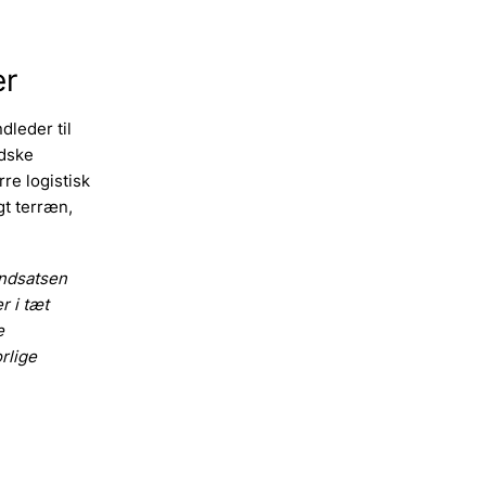
er
leder til
ndske
re logistisk
gt terræn,
 indsatsen
r i tæt
e
rlige