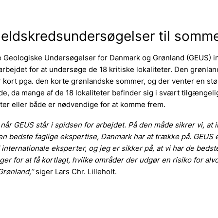
fjeldskredsundersøgelser til somm
e Geologiske Undersøgelser for Danmark og Grønland (GEUS) ind
rbejdet for at undersøge de 18 kritiske lokaliteter. Den grønla
 kort pga. den korte grønlandske sommer, og der venter en stør
e, da mange af de 18 lokaliteter befinder sig i svært tilgængeli
ter eller både er nødvendige for at komme frem.
, når GEUS står i spidsen for arbejdet. På den måde sikrer vi, at
n bedste faglige ekspertise, Danmark har at trække på. GEUS e
internationale eksperter, og jeg er sikker på, at vi har de bedst
er for at få kortlagt, hvilke områder der udgør en risiko for alvo
 Grønland,”
siger Lars Chr. Lilleholt.