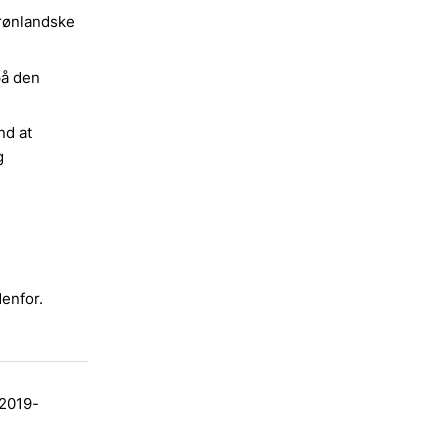
grønlandske
på den
nd at
g
denfor.
(2019-