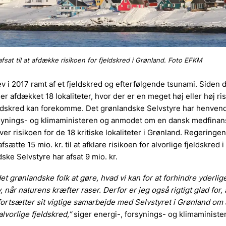
 afsat til at afdække risikoen for fjeldskred i Grønland. Foto EFKM
v i 2017 ramt af et fjeldskred og efterfølgende tsunami. Siden 
r afdækket 18 lokaliteter, hvor der er en meget høj eller høj risi
eldskred kan forekomme. Det grønlandske Selvstyre har henvendt 
synings- og klimaministeren og anmodet om en dansk medfinansi
over risikoen for de 18 kritiske lokaliteter i Grønland. Regeringe
afsætte 15 mio. kr. til at afklare risikoen for alvorlige fjeldskred 
ske Selvstyre har afsat 9 mio. kr.
det grønlandske folk at gøre, hvad vi kan for at forhindre yderlige
 når naturens kræfter raser. Derfor er jeg også rigtigt glad for, 
ortsætter sit vigtige samarbejde med Selvstyret i Grønland om
alvorlige fjeldskred,”
siger energi-, forsynings- og klimaminister