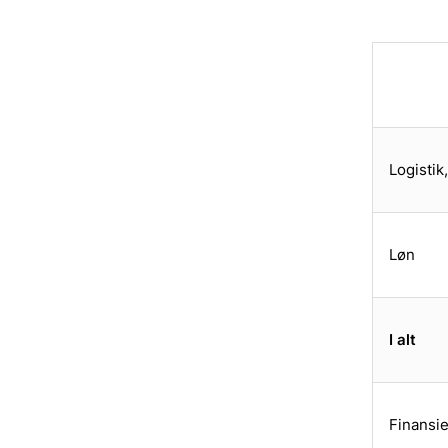
Logistik
Løn
I alt
Finansie