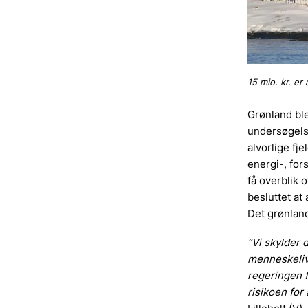
15 mio. kr. er
Grønland ble
undersøgelse
alvorlige fj
energi-, for
få overblik 
besluttet at 
Det grønland
”Vi skylder 
menneskeliv,
regeringen f
risikoen for 