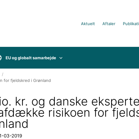
Aktuelt
Aftaler
Publikat
EU og globalt samarbejde
n for fjeldskred i Grønland
io. kr. og danske eksperte
afdække risikoen for fjeld
ønland
21-03-2019