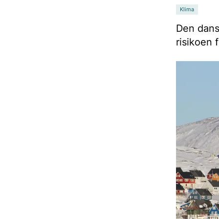
Klima
Den dansk
risikoen 