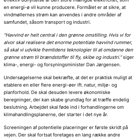
en energi-ø vil kunne producere. Formålet er at sikre, at
vindmøllernes strøm kan anvendes i andre områder af
samfundet, såsom transport og industri.
"Havvind er helt central i den grønne omstilling. Hvis vi for
alvor skal realisere det enorme potentiale havvind rummer,
så skal vi udvikle fremtidens teknologier til at omdanne den
grønne strøm til brændstoffer til fly, skibe og industri.”
siger
klima-, energi- og forsyningsminister Dan Jørgensen.
Undersøgelserne skal bekræfte, at det er praktisk muligt at
etablere en eller flere energi-øer ift. natur, miljø- og
planforhold. De skal desuden levere økonomiske
beregninger, der kan skabe grundlag for at træffe endelig
beslutning. Arbejdet skal føde ind i forhandlingerne om
klimahandlingsplanerne, der starter i det nye år.
Screeningen af potentielle placeringer er første skridt på
vejen. Der skal fortsat foretages en lang række andre