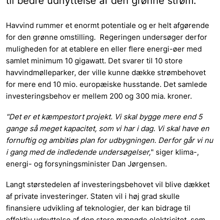
til bedre udnyttelse af den grønne strøm.
Havvind rummer et enormt potentiale og er helt afgørende
for den grønne omstilling. Regeringen undersøger derfor
muligheden for at etablere en eller flere energi-øer med
samlet minimum 10 gigawatt. Det svarer til 10 store
havvindmølleparker, der ville kunne dække strømbehovet
for mere end 10 mio. europæiske husstande. Det samlede
investeringsbehov er mellem 200 og 300 mia. kroner.
"Det er et kæmpestort projekt. Vi skal bygge mere end 5
gange så meget kapacitet, som vi har i dag. Vi skal have en
fornuftig og ambitiøs plan for udbygningen. Derfor går vi nu
i gang med de indledende undersøgelser,
" siger klima-,
energi- og forsyningsminister Dan Jørgensen.
Langt størstedelen af investeringsbehovet vil blive dækket
af private investeringer. Staten vil i høj grad skulle
finansiere udvikling af teknologier, der kan bidrage til
effektiv udnyttelse af den store mængde elektricitet, som