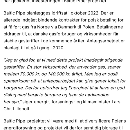
har godkendt investeringen i Baltic Pipe-projektet.
Baltic Pipe planlægges idriftsat i oktober 2022. Der er
allerede indgået bindende kontrakter for polsk betaling for
at få ført gas fra Norge via Danmark til Polen. Betalingerne
bidrager til, at danske gasforbruger og virksomheder får
stabile gastariffer i de kommende årtier. Anlægsarbejdet er
planlagt til at gå i gang i 2020.
”Jeg er glad for, at vi med dette projekt imødegår stigende
gastariffer. En stor virksomhed, der anvender gas, sparer
mellem 70.000 kr. og 140.000 kr. årligt. Men jeg er også
opmærksom på, at anlægsarbejdet kan give gener lokalt for
borgerne. Derfor opfordrer jeg Energinet til at have en god
dialog med berørte borgere og tage de nødvendige
hensyn,”
siger energi-, forsynings- og klimaminister Lars
Chr. Lilleholt.
Baltic Pipe-projektet vil være med til at diversificere Polens
energiforsyning og projektet vil derfor samtidig bidrage til