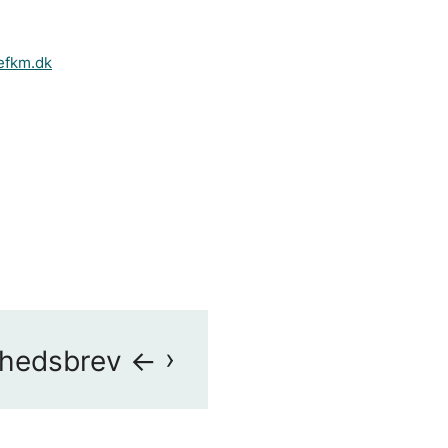
efkm.dk
yhedsbrev <-