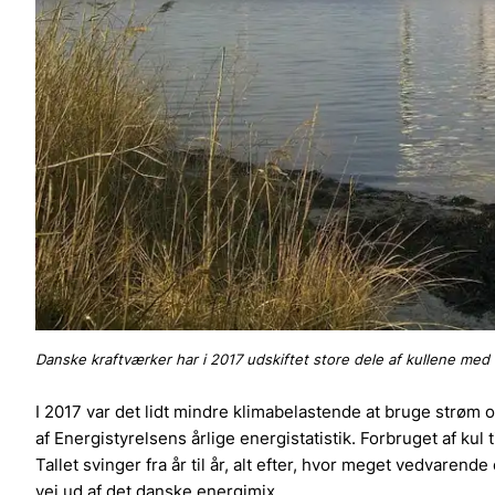
Danske kraftværker har i 2017 udskiftet store dele af kullene med
I 2017 var det lidt mindre klimabelastende at bruge strø
af Energistyrelsens årlige energistatistik. Forbruget af kul t
Tallet svinger fra år til år, alt efter, hvor meget vedvarend
vej ud af det danske energimix.