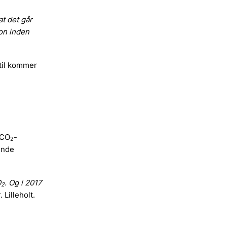
at det går
on inden
rtil kommer
 CO
-
2
ende
O
. Og i 2017
2
 Lilleholt.