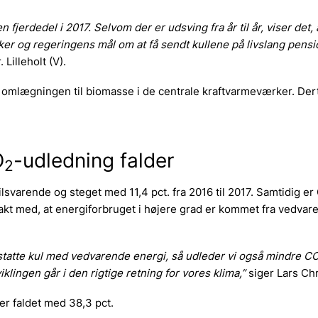
 fjerdedel i 2017. Selvom der er udsving fra år til år, viser det, 
er og regeringens mål om at få sendt kullene på livslang pensi
Lilleholt (V).
 er omlægningen til biomasse i de centrale kraftvarmeværker. De
O
-udledning falder
2
svarende og steget med 11,4 pct. fra 2016 til 2017. Samtidig er
takt med, at energiforbruget i højere grad er kommet fra vedvar
erstatte kul med vedvarende energi, så udleder vi også mindre C
iklingen går i den rigtige retning for vores klima,”
siger Lars Chr.
er faldet med 38,3 pct.