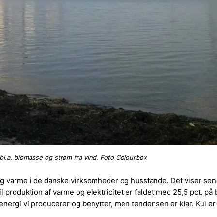
 bl.a. biomasse og strøm fra vind. Foto Colourbox
m og varme i de danske virksomheder og husstande. Det viser se
il produktion af varme og elektricitet er faldet med 25,5 pct. på b
e energi vi producerer og benytter, men tendensen er klar. Kul er