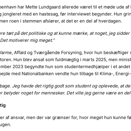
benhavn har Mette Lundgaard allerede været til et møde ude af 
jongleret med en hastesag, før interviewet begynder. Hun grin
 men roen i stemmen afslører, at det er en del af hverdagen.
ære tæt på det politiske og at kunne mærke, at noget, jeg sidder 
 Det motiverer mig meget.”
r Varme, Affald og Tværgående Forsyning, hvor hun beskæftiger
toren. Hun blev ansat som fuldmægtig i marts 2025, men ministe
ember 2023 begyndte hun som studentermedhjælper i et andet k
rbejde med Nationalbanken vendte hun tilbage til Klima-, Energi-
lbage. Jeg havde det rigtig godt som student og oplevede, at det
 der betyder noget for mennesker. Det ville jeg gerne være en del 
tig
r af ansvar, men der var grænser for, hvor meget hun kunne fø
 ugen.