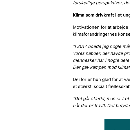
forskellige perspektiver, der
Klima som drivkraft i et un
Motivationen for at arbejde 
klimaforandringernes konse
”I 2017 boede jeg nogle mån
vores naboer, der havde pro
mennesker har i nogle dele a
Der gav kampen mod klimafo
Derfor er hun glad for at v
et stærkt, socialt fællesskab
”Det går stærkt, man er tæt 
når der er travlt. Det betyd