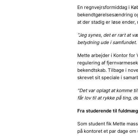
En regnvejrsformiddag i Kø
bekendtgørelsesændring og 
at der stadig er løse ender,
”Jeg synes, det er rart at v
betydning ude i samfundet.
Mette arbejder i Kontor fo
regulering af fjernvarmesek
bekendtskab. Tilbage i nov
skrevet sit speciale i sama
”Det var oplagt at komme ti
får lov til at rykke på ting,
Fra studerende til fuldmæg
Som student fik Mette masse
på kontoret et par dage om