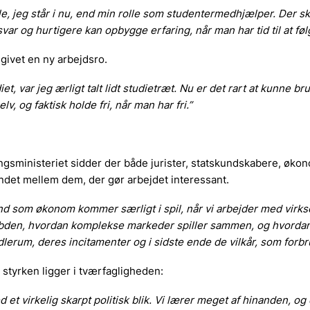
lle, jeg står i nu, end min rolle som studentermedhjælper. Der s
ar og hurtigere kan opbygge erfaring, når man har tid til at fø
givet en ny arbejdsro.
t, var jeg ærligt talt lidt studietræt. Nu er det rart at kunne br
v, og faktisk holde fri, når man har fri.”
ingsministeriet sidder der både jurister, statskundskabere, øko
ndet mellem dem, der gør arbejdet interessant.
und som økonom kommer særligt i spil, når vi arbejder med vir
 dybden, hvordan komplekse markeder spiller sammen, og
hvordan
erum, deres incitamenter og i sidste ende de vilkår, som forb
styrken ligger i tværfagligheden:
 et virkelig skarpt politisk blik. Vi lærer meget af hinanden, og