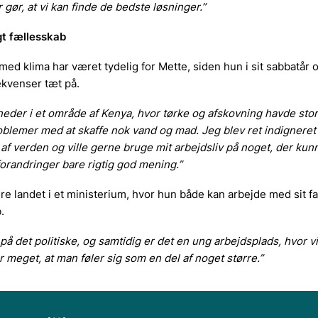
 gør, at vi kan finde de bedste løsninger.”
gt fællesskab
med klima har været tydelig for Mette, siden hun i sit sabbatår
kvenser tæt på.
eder i et område af Kenya, hvor tørke og afskovning havde stor
blemer med at skaffe nok vand og mad. Jeg blev ret indigneret 
f verden og ville gerne bruge mit arbejdsliv på noget, der kunne
randringer bare rigtig god mening.”
ære landet i et ministerium, hvor hun både kan arbejde med sit 
.
på det politiske, og samtidig er det en ung arbejdsplads, hvor v
er meget, at man føler sig som en del af noget større.”