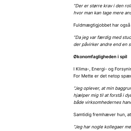
”Der er større krav i den ro
hvor man kan tage mere ansv
Fuldmægtigjobbet har også 
”Da jeg var færdig med studie
der påvirker andre end en sel
Økonomfagligheden i spil
I Klima-, Energi- og Forsyn
For Mette er det netop spæ
”Jeg oplever, at min baggr
hjælper mig til at forstå i
både virksomhedernes handl
Samtidig fremhæver hun, at 
”Jeg har nogle kollegaer med