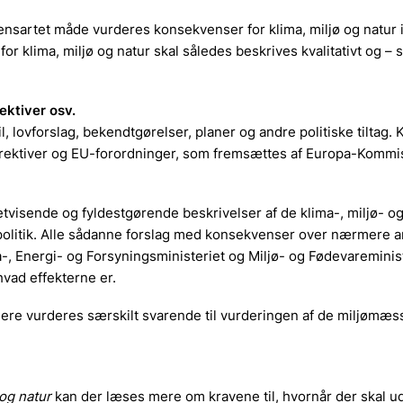
n ensartet måde vurderes konsekvenser for klima, miljø og natur 
r klima, miljø og natur skal således beskrives kvalitativt og – s
ektiver osv.
lovforslag, bekendtgørelser, planer og andre politiske tiltag.
-direktiver og EU-forordninger, som fremsættes af Europa-Kommi
etvisende og fyldestgørende beskrivelser af de klima-, miljø- o
 politik. Alle sådanne forslag med konsekvenser over nærmere 
, Energi- og Forsyningsministeriet og Miljø- og Fødevareminist
hvad effekterne er.
igere vurderes særskilt svarende til vurderingen af de miljømæs
og natur
kan der læses mere om kravene til, hvornår der skal u