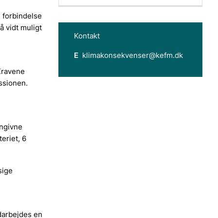
i forbindelse
å vidt muligt
Kontakt
E
klimakonsekvenser@kefm.dk
 Kravene
ssionen.
g
angivne
eriet, 6
sige
darbejdes en