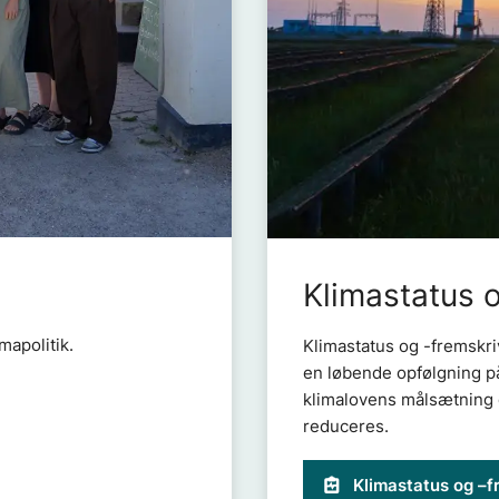
Klimastatus 
mapolitik.
Klimastatus og -fremskriv
en løbende opfølgning på
klimalovens målsætning 
reduceres.
Klimastatus og –f