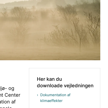
Her kan du
downloade vejledningen
ljø- og
amt Center
Dokumentation af
klimaeffekter
tion af