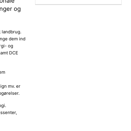
ionale
inger og
k landbrug.
ringe dem ind
rgi- og
 samt DCE
lem
ign mv. er
pgørelser.
gi.
essenter,