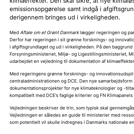
klimaeffekter. Den skal sikre, at nye klima
emissionsopgørelse samt indgå i afgiftsgrun
derigennem bringes ud i virkeligheden.
Med
Aftale om et Grønt Danmark
lægger regeringen og parte
Derfor har regeringen i sit grønne forsknings- og innovat
i afgiftsgrundlaget og ud i virkeligheden. På den baggrund
Forsyningsministeriet, Miljø- og Ligestillingsministeriet, 
udarbejdet en vejledning til dokumentation af klimaeffekter
Med regeringens grønne forsknings- og innovationsudspil
centraladministrationen og DCE. Den nye samarbejdsform i
dokumentationsprojekter for nye klimateknologier og -tilta
kompatibelt med DCE’s faglige kriterier og FN Klimapanels 
Vejledningen beskriver de trin, som typisk skal gennemgås 
Vejledningen er således en guide til ministerier med ressor
som potentielt vil skulle indregnes i Danmarks nationale 