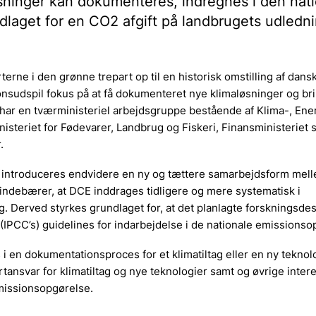
løsninger kan dokumenteres, indregnes i den nat
dlaget for en CO2 afgift på landbrugets udledn
rne i den grønne trepart op til en historisk omstilling af dans
ionsudspil fokus på at få dokumenteret nye klimaløsninger og b
 har en tværministeriel arbejdsgruppe bestående af Klima-, Ene
Ministeriet for Fødevarer, Landbrug og Fiskeri, Finansministeriet
.
 introduceres endvidere en ny og tættere samarbejdsform mel
ndebærer, at DCE inddrages tidligere og mere systematisk i
g. Derved styrkes grundlaget for, at det planlagte forskningsdes
(IPCC’s) guidelines for indarbejdelse i de nationale emissionso
i en dokumentationsproces for et klimatiltag eller en ny teknolo
tansvar for klimatiltag og nye teknologier samt og øvrige inter
emissionsopgørelse.