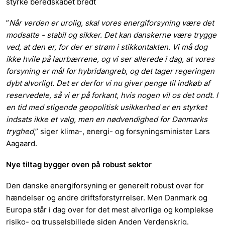
styrke beredskabet bredt
”
Når verden er urolig, skal vores energiforsyning være det
modsatte - stabil og sikker. Det kan danskerne være trygge
ved, at den er, for der er strøm i stikkontakten. Vi må dog
ikke hvile på laurbærrene, og vi ser allerede i dag, at vores
forsyning er mål for hybridangreb, og det tager regeringen
dybt alvorligt. Det er derfor vi nu giver penge til indkøb af
reservedele, så vi er på forkant, hvis nogen vil os det ondt. I
en tid med stigende geopolitisk usikkerhed er en styrket
indsats ikke et valg, men en nødvendighed for Danmarks
tryghed
,” siger klima-, energi- og forsyningsminister Lars
Aagaard.
Nye tiltag bygger oven på robust sektor
Den danske energiforsyning er generelt robust over for
hændelser og andre driftsforstyrrelser. Men Danmark og
Europa står i dag over for det mest alvorlige og komplekse
risiko- og trusselsbillede siden Anden Verdenskrig.