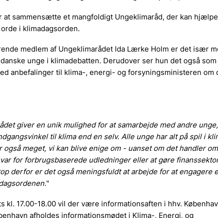
r at sammensætte et mangfoldigt Ungeklimaråd, der kan hjælp
l orde i klimadagsorden.
rende medlem af Ungeklimarådet Ida Lærke Holm er det især m
 danske unge i klimadebatten. Derudover ser hun det også som 
ed anbefalinger til klima-, energi- og forsyningsministeren om
ådet giver en unik mulighed for at samarbejde med andre unge,
dgangsvinkel til klima end en selv. Alle unge har alt på spil i kl
r også meget, vi kan blive enige om - uanset om det handler om
var for forbrugsbaserede udledninger eller at gøre finanssekt
op derfor er det også meningsfuldt at arbejde for at engagere 
adagsordenen.
"
s kl. 17.00-18.00 vil der være informationsaften i hhv. Københa
benhavn afholdes informationsmødet i Klima-, Energi, og