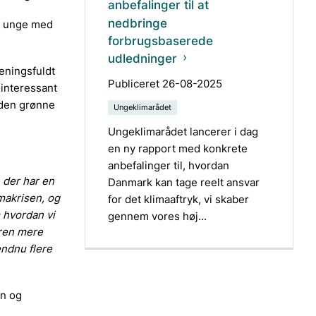
anbefalinger til at
nedbringe
e unge med
forbrugsbaserede
udledninger
eningsfuldt
Publiceret 26-08-2025
interessant
 den grønne
Ungeklimarådet
Ungeklimarådet lancerer i dag
en ny rapport med konkrete
anbefalinger til, hvordan
 der har en
Danmark kan tage reelt ansvar
imakrisen, og
for det klimaaftryk, vi skaber
 hvordan vi
gennem vores høj...
oren mere
endnu flere
vn og