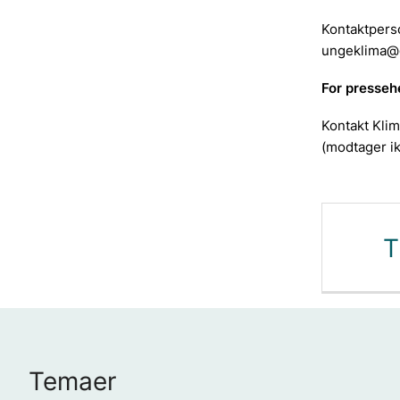
Kontaktpers
ungeklima@
For presse
Kontakt Klim
(modtager i
T
Temaer