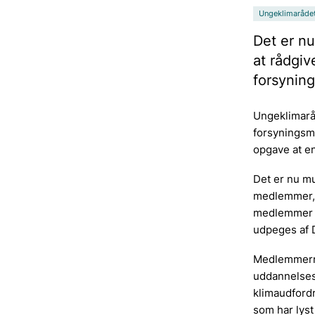
Ungeklimaråde
Det er nu
at rådgiv
forsyning
Ungeklimaråd
forsyningsmi
opgave at e
Det er nu mu
medlemmer, 
medlemmer s
udpeges af 
Medlemmerne 
uddannelses
klimaudfordr
som har lyst 