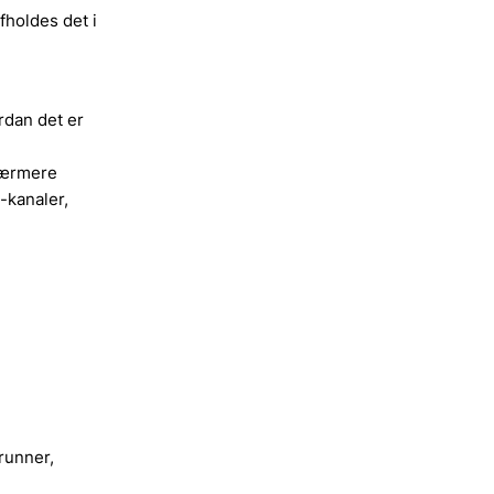
fholdes det i
rdan det er
 Nærmere
-kanaler,
runner,