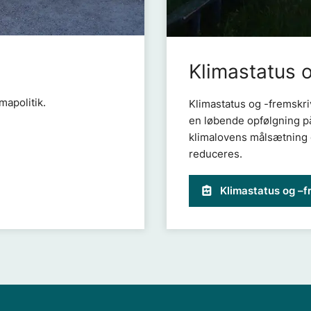
Klimastatus 
mapolitik.
Klimastatus og -fremskriv
en løbende opfølgning på
klimalovens målsætning 
reduceres.
Klimastatus og –f