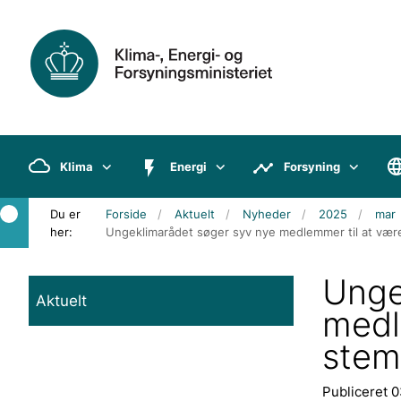
Klima
Energi
Forsyning
Du er
Forside
Aktuelt
Nyheder
2025
mar
her:
Ungeklimarådet søger syv nye medlemmer til at vær
Unge
Aktuelt
medl
stem
Publiceret 