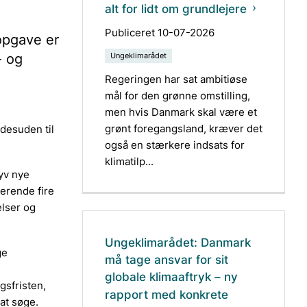
alt for lidt om grundlejere
Publiceret 10-07-2026
 opgave er
- og
Ungeklimarådet
Regeringen har sat ambitiøse
mål for den grønne omstilling,
men hvis Danmark skal være et
grønt foregangsland, kræver det
 desuden til
også en stærkere indsats for
klimatilp...
yv nye
erende fire
lser og
Ungeklimarådet: Danmark
ge
må tage ansvar for sit
globale klimaaftryk – ny
gsfristen,
rapport med konkrete
 at søge.