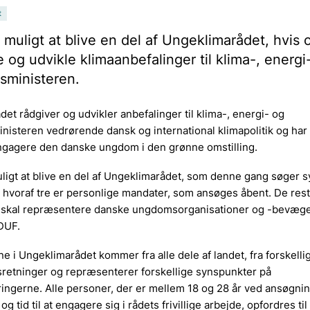
t
 muligt at blive en del af Ungeklimarådet, hvis
e og udvikle klimaanbefalinger til klima-, energi
sministeren.
et rådgiver og udvikler anbefalinger til klima-, energi- og
nisteren vedrørende dansk og international klimapolitik og har
ngagere den danske ungdom i den grønne omstilling.
ligt at blive en del af Ungeklimarådet, som denne gang søger s
hvoraf tre er personlige mandater, som ansøges åbent. De rest
kal repræsentere danske ungdomsorganisationer og -bevæge
DUF.
i Ungeklimarådet kommer fra alle dele af landet, fra forskelli
retninger og repræsenterer forskellige synspunkter på
ingerne. Alle personer, der er mellem 18 og 28 år ved ansøgnin
og tid til at engagere sig i rådets frivillige arbejde, opfordres til