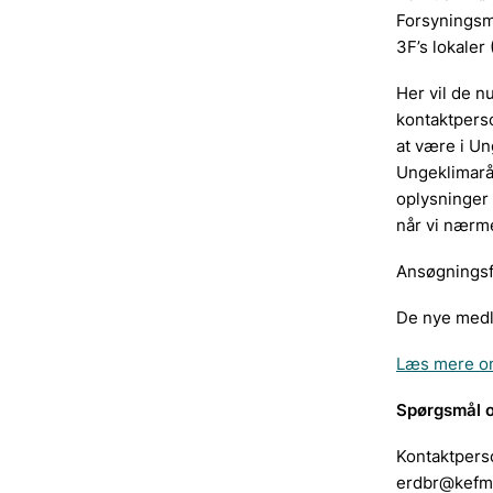
Forsyningsmi
3F’s lokaler
Her vil de 
kontaktperso
at være i Un
Ungeklimarå
oplysninger 
når vi nærm
Ansøgningsfr
De nye medl
Læs mere om
Spørgsmål 
Kontaktperso
erdbr@kefm