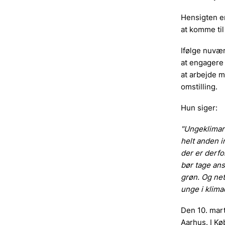
Hensigten e
at komme ti
Ifølge nuvæ
at engagere
at arbejde m
omstilling.
Hun siger:
"Ungeklimar
helt anden in
der er derfo
bør tage ans
grøn. Og net
unge i klim
Den 10. mart
Aarhus. I Kø