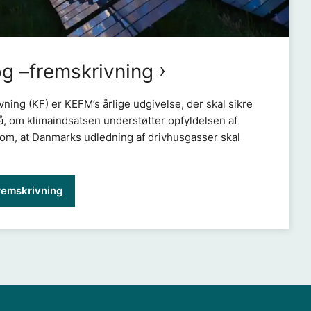
og –fremskrivning
ning (KF) er KEFM’s årlige udgivelse, der skal sikre
, om klimaindsatsen understøtter opfyldelsen af
om, at Danmarks udledning af drivhusgasser skal
remskrivning