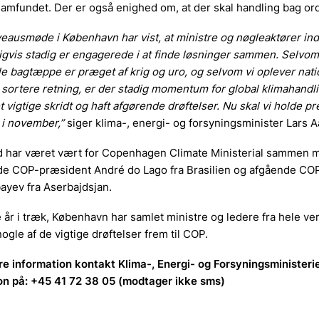
amfundet. Der er også enighed om, at der skal handling bag or
veausmøde i København har vist, at ministre og nøgleaktører ind
igvis stadig er engagerede i at finde løsninger sammen. Selvom
le bagtæppe er præget af krig og uro, og selvom vi oplever nati
 sortere retning, er der stadig momentum for global klimahandlin
t vigtige skridt og haft afgørende drøftelser. Nu skal vi holde p
i november,”
siger klima-, energi- og forsyningsminister Lars 
d har været vært for Copenhagen Climate Ministerial sammen 
 COP-præsident André do Lago fra Brasilien og afgående CO
ayev fra Aserbajdsjan.
e år i træk, København har samlet ministre og ledere fra hele ver
nogle af de vigtige drøftelser frem til COP.
re information kontakt Klima-, Energi- og Forsyningsministeri
on på: +45 41 72 38 05 (modtager ikke sms)