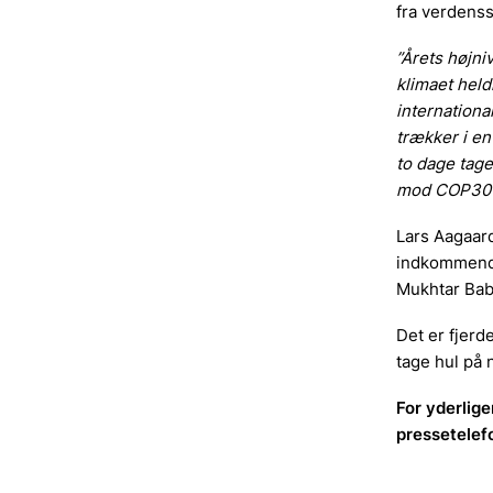
fra verdenss
”Årets højni
klimaet held
internationa
trækker i en
to dage tage
mod COP30 
Lars Aagaar
indkommende
Mukhtar Bab
Det er fjerd
tage hul på 
For yderlige
pressetelef