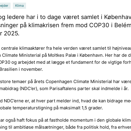
ejder
Klima
og ledere har i to dage været samlet i Københav
øsninger på klimakrisen frem mod COP30 i Belém
r 2025.
r centrale klimaaktører fra hele verden været samlet til højniv
Climate Ministerial på Moltkes Palæ i København. Her har de d
P30 og arbejdet med at lægge et fundament for de vigtige forh
 Brasilien i november.
t store temaer på årets Copenhagen Climate Ministerial har vær
imabidrag (NDC’er), som Parisaftalens parter skal indmelde i år.
 NDC’erne er, at hver part melder ind, hvad de kan bidrage med
obale temperaturstigning på maksimalt 1,5 grader.
har også haft fokus på at fastholde momentum i den globale kl
ing til ambitiøse målsætninger, både fra politisk hold, fra erhve