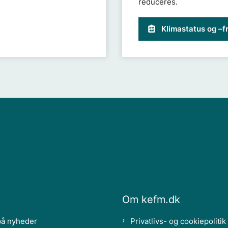
reduceres.
Klimastatus og –f
Om kefm.dk
på nyheder
Privatlivs- og cookiepolitik