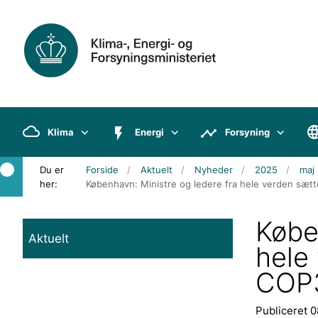
Klima
Energi
Forsyning
Du er
Forside
Aktuelt
Nyheder
2025
maj
her:
København: Ministre og ledere fra hele verden sæt
Købe
Aktuelt
hele
COP
Publiceret 