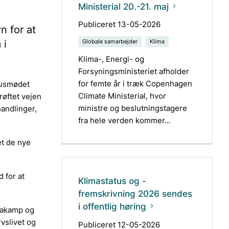
Ministerial 20.-21. maj
Publiceret 13-05-2026
n for at
 i
Globale samarbejder
Klima
Klima-, Energi- og
Forsyningsministeriet afholder
for femte år i træk Copenhagen
eausmødet
Climate Ministerial, hvor
røftet vejen
ministre og beslutningstagere
andlinger,
fra hele verden kommer...
et de nye
 for at
Klimastatus og -
fremskrivning 2026 sendes
i offentlig høring
imakamp og
rvslivet og
Publiceret 12-05-2026