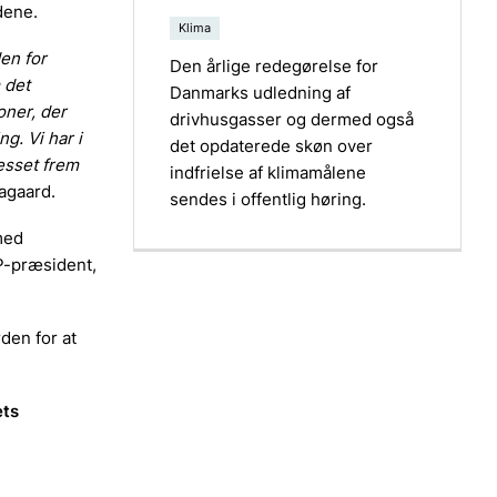
dene.
Klima
en for
Den årlige redegørelse for
 det
Danmarks udledning af
oner, der
drivhusgasser og dermed også
g. Vi har i
det opdaterede skøn over
resset frem
indfrielse af klimamålene
Aagaard.
sendes i offentlig høring.
med
P-præsident,
den for at
ets