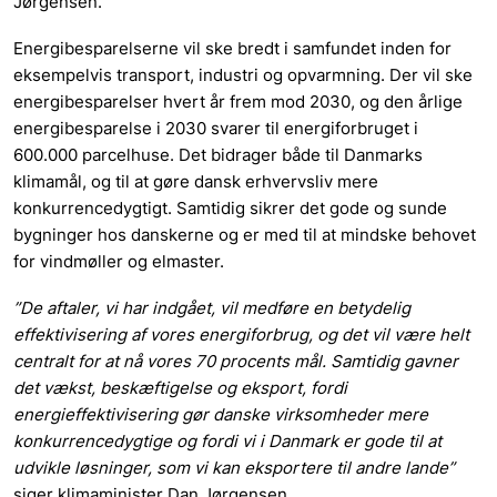
Jørgensen.
Energibesparelserne vil ske bredt i samfundet inden for
eksempelvis transport, industri og opvarmning. Der vil ske
energibesparelser hvert år frem mod 2030, og den årlige
energibesparelse i 2030 svarer til energiforbruget i
600.000 parcelhuse. Det bidrager både til Danmarks
klimamål,
og til at gøre dansk erhvervsliv mere
konkurrencedygtigt. Samtidig sikrer det gode og sunde
bygninger hos danskerne og er med til at mindske behovet
for vindmøller og elmaster.
”De aftaler, vi har indgået, vil medføre en betydelig
effektivisering af vores energiforbrug, og det vil være helt
centralt for at nå vores 70 procents mål. Samtidig gavner
det vækst, beskæftigelse og eksport, fordi
energieffektivisering gør danske virksomheder mere
konkurrencedygtige og fordi vi i Danmark er gode til at
udvikle løsninger, som vi kan eksportere til andre lande”
siger klimaminister Dan Jørgensen.