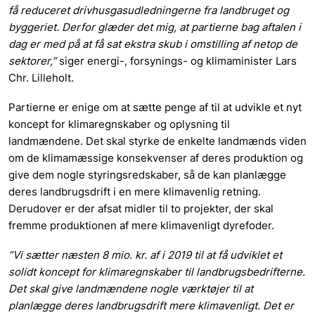
få reduceret drivhusgasudledningerne fra landbruget og
byggeriet. Derfor glæder det mig, at
partierne bag aftalen i
dag er med på at få sat ekstra skub i omstilling af netop
de
sektorer,”
siger energi-, forsynings- og klimaminister Lars
Chr. Lilleholt.
Partierne er enige om at sætte penge af til at udvikle et nyt
koncept for klimaregnskaber og oplysning til
landmændene. Det skal styrke de enkelte landmænds viden
om de klimamæssige konsekvenser af deres produktion og
give dem nogle styringsredskaber, så de kan planlægge
deres landbrugsdrift i en mere klimavenlig retning.
Derudover er der afsat midler til to projekter, der skal
fremme produktionen af mere klimavenligt dyrefoder.
”Vi sætter næsten 8 mio. kr. af i 2019 til at få udviklet et
solidt koncept for klimaregnskaber til landbrugsbedrifterne.
Det skal give landmændene nogle værktøjer til at
planlægge deres landbrugsdrift mere klimavenligt. Det er