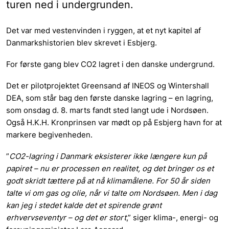
turen ned i undergrunden.
Det var med vestenvinden i ryggen, at et nyt kapitel af
Danmarkshistorien blev skrevet i Esbjerg.
For første gang blev CO2 lagret i den danske undergrund.
Det er pilotprojektet Greensand af INEOS og Wintershall
DEA, som står bag den første danske lagring – en lagring,
som onsdag d. 8. marts fandt sted langt ude i Nordsøen.
Også H.K.H. Kronprinsen var mødt op på Esbjerg havn for at
markere begivenheden.
”
CO2-lagring i Danmark eksisterer ikke længere kun på
papiret – nu er processen en realitet, og det bringer os et
godt skridt tættere på at nå klimamålene. For 50 år siden
talte vi om gas og olie, når vi talte om Nordsøen. Men i dag
kan jeg i stedet kalde det et spirende grønt
erhvervseventyr – og det er stort
,” siger klima-, energi- og