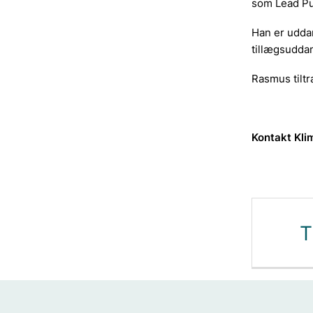
som Lead Pub
Han er uddan
tillægsudda
Rasmus tiltr
Kontakt Kli
T