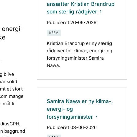
ansætter Kristian Brandrup
som særlig rådgiver
Publiceret 26-06-2026
 energi-
KEFM
ke
Kristian Brandrup er ny særlig
rådgiver for klima-, energi- og
forsyningsminister Samira
:
Nawa.
g blive
ar solid
mt et stort
, som mange
Samira Nawa er ny klima-,
 mål til
energi- og
forsyningsminister
RadiusCPH,
Publiceret 03-06-2026
 en baggrund