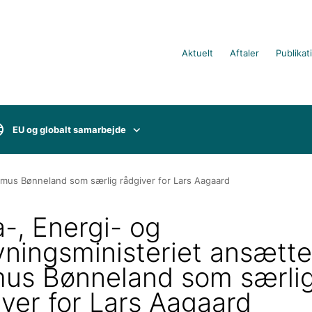
Aktuelt
Aftaler
Publikat
EU og globalt samarbejde
smus Bønneland som særlig rådgiver for Lars Aagaard
a-, Energi- og
yningsministeriet ansætte
us Bønneland som særli
iver for Lars Aagaard