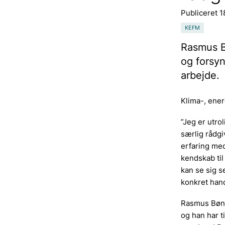
Publiceret 
KEFM
Rasmus Bø
og forsyn
arbejde.
Klima-, ener
”Jeg er utro
særlig rådgi
erfaring med
kendskab til
kan se sig s
konkret hand
Rasmus Bønne
og han har t