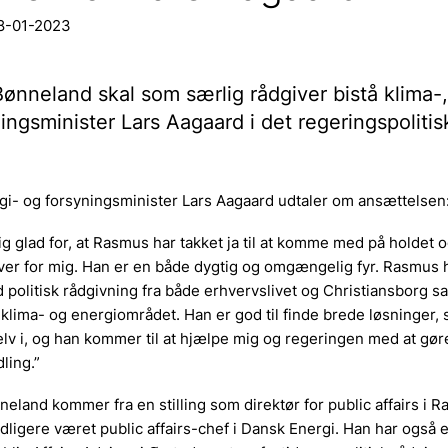
18-01-2023
nneland skal som særlig rådgiver bistå klima-,
ingsminister Lars Aagaard i det regeringspolitis
gi- og forsyningsminister Lars Aagaard udtaler om ansættelsen
lig glad for, at Rasmus har takket ja til at komme med på holdet o
ver for mig. Han er en både dygtig og omgængelig fyr. Rasmus h
 politisk rådgivning fra både erhvervslivet og Christiansborg sa
 klima- og energiområdet. Han er god til finde brede løsninger
elv i, og han kommer til at hjælpe mig og regeringen med at gøre
ling.”
land kommer fra en stilling som direktør for public affairs i 
idligere været public affairs-chef i Dansk Energi. Han har også