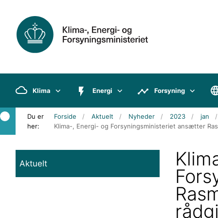
Klima
Energi
Forsyning
Du er
Forside
Aktuelt
Nyheder
2023
jan
her:
Klima-, Energi- og Forsyningsministeriet ansætter Ra
Klim
Aktuelt
Fors
Rasm
rådg