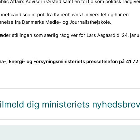
lic Affairs Advisor i Ørsted samt en fortid som politisk rådgiver
net cand.scient.pol. fra Københavns Universitet og har en
nnelse fra Danmarks Medie- og Journalisthøjskole.
æder stillingen som særlig rådgiver for Lars Aagaard d. 24. jan
ma-, Energi- og Forsyningsministeriets pressetelefon på 41 72
ilmeld dig ministeriets nyhedsbre