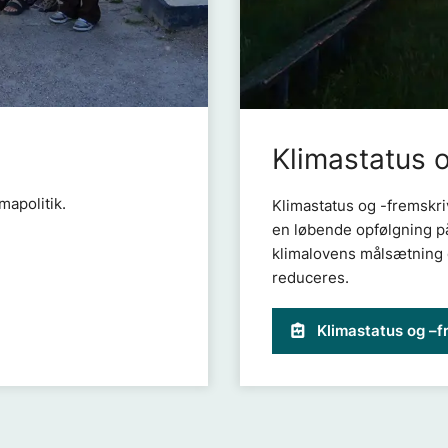
Klimastatus 
mapolitik.
Klimastatus og -fremskriv
en løbende opfølgning på
klimalovens målsætning 
reduceres.
Klimastatus og –f