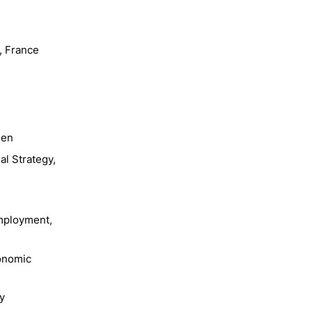
n, France
den
al Strategy,
Employment,
conomic
y