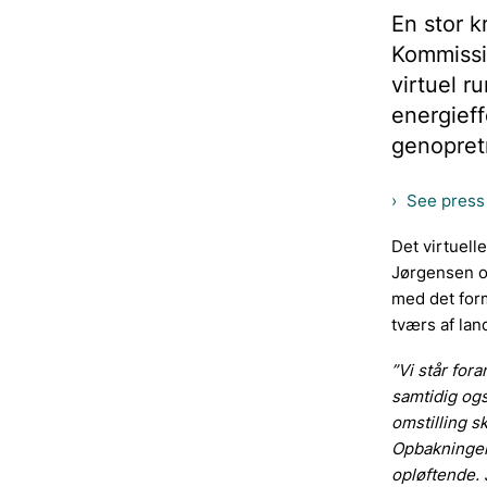
En stor k
Kommissio
virtuel 
energieff
genopret
See press 
Det virtuell
Jørgensen og
med det for
tværs af la
”Vi står fo
samtidig ogs
omstilling s
Opbakningen 
opløftende. 