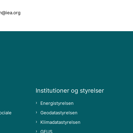
em@iea.org
Institutioner og styrelser
Energistyrelsen
ociale
Geodatastyrelsen
Klimadatastyrelsen
GEUS