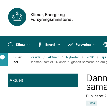
Klima
Energi
Forsyning
Du er
Forside
Aktuelt
Nyheder
2020
apr
her:
Danmark samler 14 lande til globalt samarbejde om
Danm
Aktuelt
sama
Publiceret 
Klima