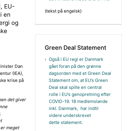
N, EU-
(tekst på engelsk)
i en
ergi og
ske
Green Deal Statement
Også i EU regi er Danmark
gået foran på den grønne
minister Dan
dagsorden med et Green Deal
entur (IEA),
Statement om, at EU’s Green
ske krise på
Deal skal spille en central
rolle i EU’s genopretning efter
en det giver
COVID-19. 18 medlemslande
ønne
inkl. Danmark, har indtil
.
videre underskrevet
t
dette statement.
e er meget