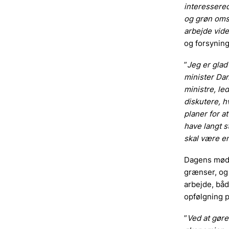
interessered
og grøn omsti
arbejde vide
og forsynin
”
Jeg er glad
minister Dan
ministre, le
diskutere, h
planer for a
have langt s
skal være e
Dagens møde 
grænser, og
arbejde, båd
opfølgning 
”
Ved at gøre 