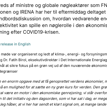
reds af ministre og globale nøgleaktører som F
nen og IRENA har her til eftermiddag deltaget 
rundbordsdiskussion om, hvordan vedvarende en
ektivitet kan spille en nøglerolle i den økonomi
ning efter COVID19-krisen.
release in English
e møde var organiseret og ledt af klima-, energi- og forsynings
 Dr. Fatih Birol, eksekutivdirektør i Det Internationale Energiag
mål at sikre fokus på en grøn vej ud af den nuværende økonomi
ndegrænser
ran en enorm opgave med at få genoprettet verdens økonomier, m
å en mulighed for at sætte en ny grøn kurs for verden. Den gr
kal være en motor i den økonomiske genrejsning, vi står overfor
til det initiativ og den dagsorden, som vi har sat i dag, er mege
Jeg håber, at vi her har sendt et klart signal om, at mange land