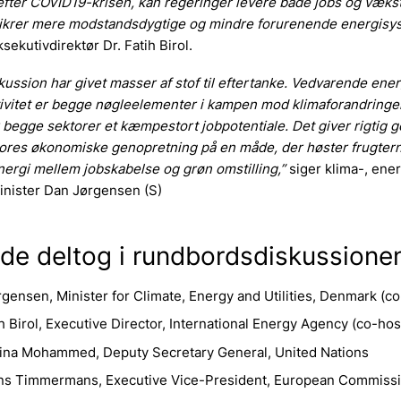
fter COVID19-krisen, kan regeringer levere både jobs og vækst
sikrer mere modstandsdygtige og mindre forurenende energisy
ksekutivdirektør Dr. Fatih Birol.
ussion har givet masser af stof til eftertanke. Vedvarende ener
tivitet er begge nøgleelementer i kampen mod klimaforandringe
 begge sektorer et kæmpestort jobpotentiale. Det giver rigtig 
vores økonomiske genopretning på en måde, der høster frugtern
nergi mellem jobskabelse og grøn omstilling,”
siger klima-, ene
inister Dan Jørgensen (S)
de deltog i rundbordsdiskussione
gensen, Minister for Climate, Energy and Utilities, Denmark (co
ih Birol, Executive Director, International Energy Agency (co-hos
ina Mohammed, Deputy Secretary General, United Nations
ans Timmermans, Executive Vice-President, European Commiss