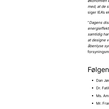
økonomien e
med, at de 
siger IEA’s e
“
Dagens disk
energieffek
samtidig har
at designe 
åbenlyse sy
forsyningsm
Følgen
Dan Jør
Dr. Fat
Ms. Am
Mr. Fr