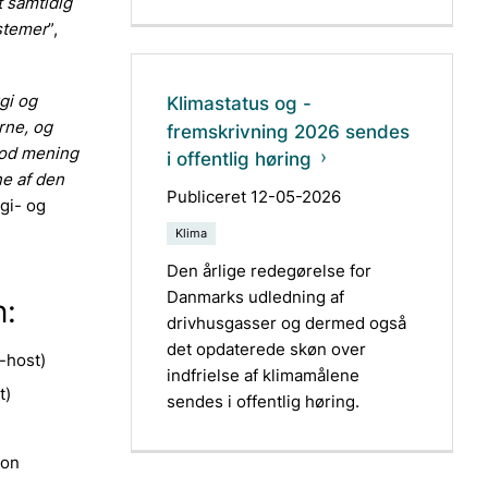
 samtidig
stemer
”,
gi og
Klimastatus og -
rne, og
fremskrivning 2026 sendes
god mening
i offentlig høring
e af den
Publiceret 12-05-2026
rgi- og
Klima
Den årlige redegørelse for
Danmarks udledning af
n:
drivhusgasser og dermed også
det opdaterede skøn over
-host)
indfrielse af klimamålene
t)
sendes i offentlig høring.
ion