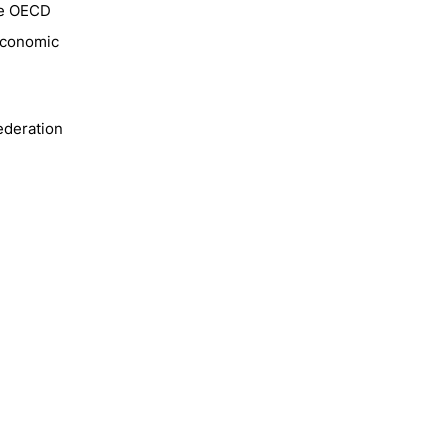
he OECD
 Economic
ederation