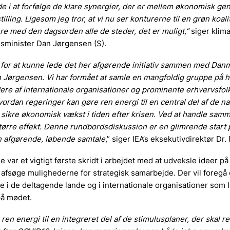
e i at forfølge de klare synergier, der er mellem økonomisk ge
lling. Ligesom jeg tror, at vi nu ser konturerne til en grøn koali
re med den dagsorden alle de steder, det er muligt,”
siger klima
gsminister Dan Jørgensen (S).
 for at kunne lede det her afgørende initiativ sammen med Dan
 Jørgensen. Vi har formået at samle en mangfoldig gruppe på hø
dere af internationale organisationer og prominente erhvervsfolk 
vordan regeringer kan gøre ren energi til en central del af de na
t sikre økonomisk vækst i tiden efter krisen. Ved at handle samm
tørre effekt. Denne rundbordsdiskussion er en glimrende start 
n afgørende, løbende samtale
,” siger IEA’s eksekutivdirektør Dr.
var et vigtigt første skridt i arbejdet med at udveksle ideer på
 afsøge mulighederne for strategisk samarbejde. Der vil foregå
e i de deltagende lande og i internationale organisationer som 
på mødet.
ren energi til en integreret del af de stimulusplaner, der skal re