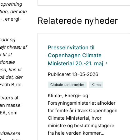
nopretning
tion, der kan
Relaterede nyheder
-, energi-
mark og
jt niveau af
Presseinvitation til
til at
Copenhagen Climate
tionale
Ministerial 20.-21. maj
en, kan vi
Publiceret 13-05-2026
på det, der
 Fatih Birol.
Globale samarbejder
Klima
Klima-, Energi- og
 tværs af
Forsyningsministeriet afholder
 en masse
for femte år i træk Copenhagen
IEA, som
Climate Ministerial, hvor
ministre og beslutningstagere
fra hele verden kommer...
vitalisere