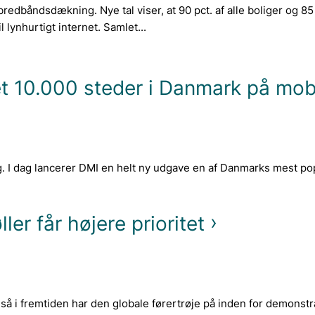
redbåndsdækning. Nye tal viser, at 90 pct. af alle boliger og 85 p
 lynhurtigt internet. Samlet...
et 10.000 steder i Danmark på mob
ig. I dag lancerer DMI en helt ny udgave en af Danmarks mest p
ler får højere prioritet
gså i fremtiden har den globale førertrøje på inden for demonstr