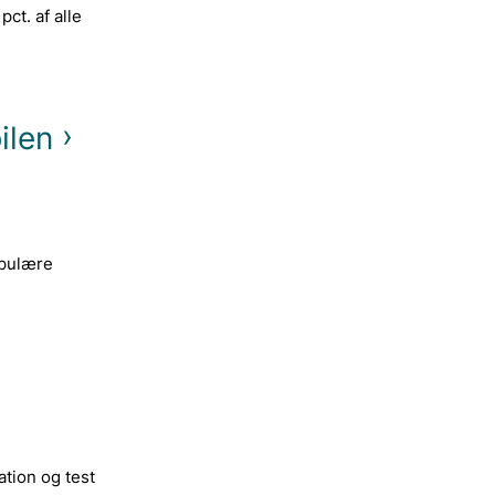
ct. af alle
ilen
opulære
ation og test