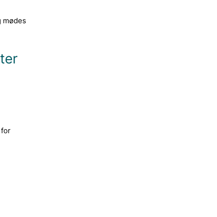
ag mødes
ter
 for