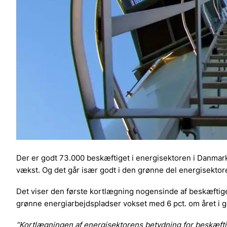
Der er godt 73.000 beskæftiget i energisektoren i Danmark.
vækst. Og det går især godt i den grønne del energisektore
Det viser den første kortlægning nogensinde af beskæftigel
grønne energiarbejdspladser vokset med 6 pct. om året i 
”Kortlægningen af energisektorens betydning for beskæftig