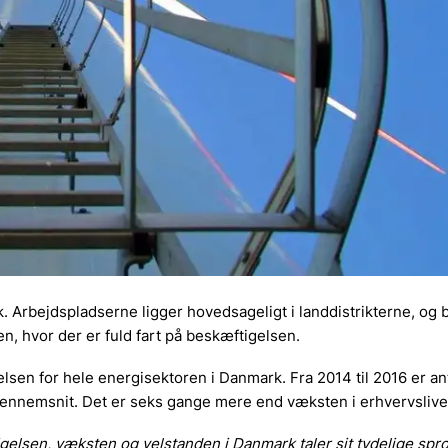
 Arbejdspladserne ligger hovedsageligt i landdistrikterne, og 
n, hvor der er fuld fart på beskæftigelsen.
sen for hele energisektoren i Danmark. Fra 2014 til 2016 er ant
gennemsnit. Det er seks gange mere end væksten i erhvervslivet
elsen, væksten og velstanden i Danmark taler sit tydelige spro