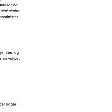
pladser er
 skal skabe
imaminister
rhjemme, og
trien vokset
er ligger i