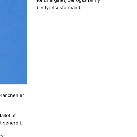
for Energinet, der også får ny
bestyrelsesformand.
branchen er i
allet af
 generelt.
g;