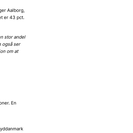
ger Aalborg,
t er 43 pct.
en stor andel
n også ser
ion om at
oner. En
 Syddanmark