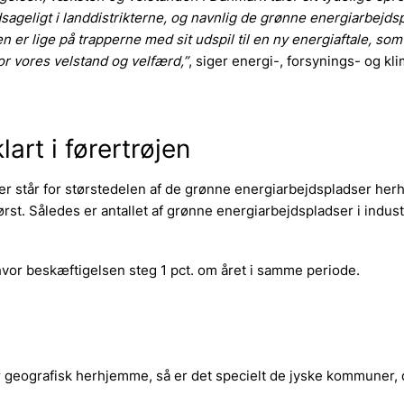
geligt i landdistrikterne, og navnlig de grønne energiarbejds
n er lige på trapperne med sit udspil til en ny energiaftale, som
or vores velstand og velfærd,”
, siger energi-, forsynings- og kl
art i førertrøjen
 der står for størstedelen af de grønne energiarbejdspladser he
ørst. Således er antallet af grønne energiarbejdspladser i indus
 hvor beskæftigelsen steg 1 pct. om året i samme periode.
geografisk herhjemme, så er det specielt de jyske kommuner, d