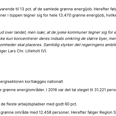
arende til 13 pct. af de samlede grønne energijob. Herefter føl
 i toppen tegner sig for hele 13.470 grønne energijob, hvilke
 ud over landet, men især, at de jyske kommuner tegner sig for 
kke kun koncentrerer deres indsats omkring de større byer, me
ksomheder skal placeres. Samtidig styrker det regeringens ambit
siger Lars Chr. Lilleholt (V).
nergisektoren kortlægges nationalt
e grønne energiområder. I 2016 var det tal steget til 31.221 pers
r de fleste arbejdspladser med godt 60 pct.
det grønne område med 12.458 personer. Herefter følger Region