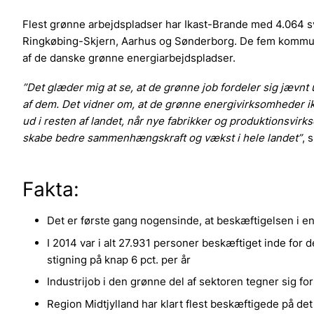
Flest grønne arbejdspladser har Ikast-Brande med 4.064 sv
Ringkøbing-Skjern, Aarhus og Sønderborg. De fem kommuner
af de danske grønne energiarbejdspladser.
”Det glæder mig at se, at de grønne job fordeler sig jævnt
af dem. Det vidner om, at de grønne energivirksomheder i
ud i resten af landet, når nye fabrikker og produktionsvir
skabe bedre sammenhængskraft og vækst i hele landet”
, 
Fakta:
Det er første gang nogensinde, at beskæftigelsen i e
I 2014 var i alt 27.931 personer beskæftiget inde for d
stigning på knap 6 pct. per år
Industrijob i den grønne del af sektoren tegner sig fo
Region Midtjylland har klart flest beskæftigede på 