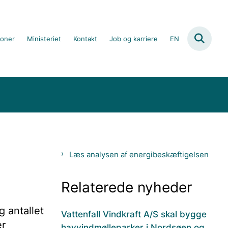
ioner
Ministeriet
Kontakt
Job og karriere
EN
Læs analysen af energibeskæftigelsen
Relaterede nyheder
g antallet
Vattenfall Vindkraft A/S skal bygge
er
havvindmølleparker i Nordsøen og