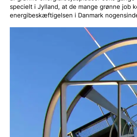
specielt i Jylland, at de mange grønne job k
energibeskæftigelsen i Danmark nogensind