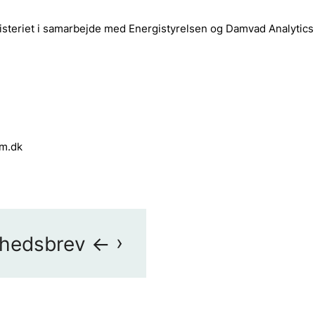
isteriet i samarbejde med Energistyrelsen og Damvad Analytics
km.dk
yhedsbrev <-